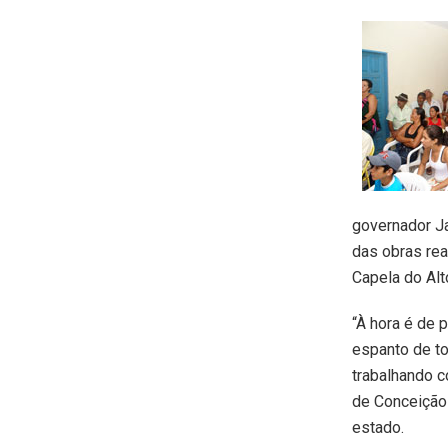
governador J
das obras re
Capela do Alt
“À hora é de 
espanto de to
trabalhando c
de Conceição 
estado.