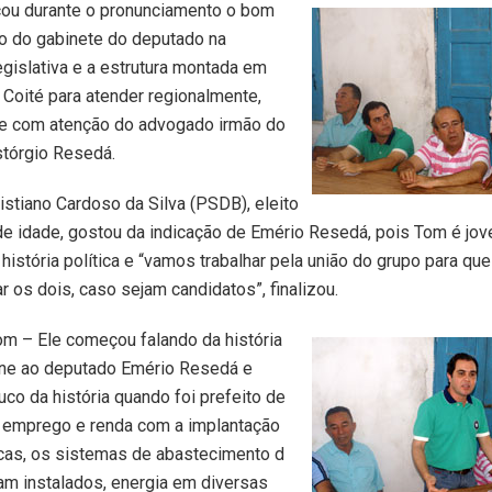
cou durante o pronunciamento o bom
o do gabinete do deputado na
gislativa e a estrutura montada em
Coité para atender regionalmente,
te com atenção do advogado irmão do
stórgio Resedá.
istiano Cardoso da Silva (PSDB), eleito
de idade, gostou da indicação de Emério Resedá, pois Tom é jo
 história política e “vamos trabalhar pela união do grupo para qu
 os dois, caso sejam candidatos”, finalizou.
om – Ele começou falando da história
 une ao deputado Emério Resedá e
co da história quando foi prefeito de
u emprego e renda com a implantação
icas, os sistemas de abastecimento d
am instalados, energia em diversas