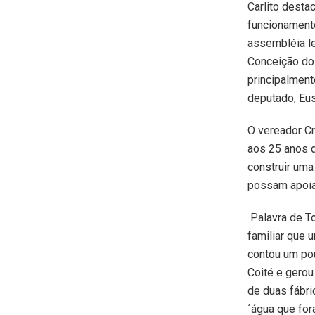
Carlito desta
funcionament
assembléia le
Conceição do 
principalmen
deputado, Eu
O vereador Cr
aos 25 anos 
construir uma
possam apoiar
Palavra de T
familiar que
contou um pou
Coité e gero
de duas fábr
´água que for