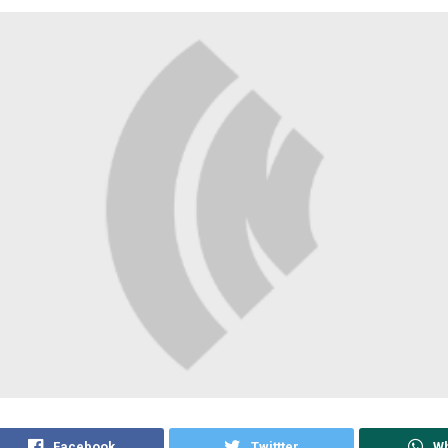
Facebook
Twittter
W