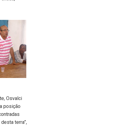
te, Osvalci
 a posição
contradas
desta terra”,