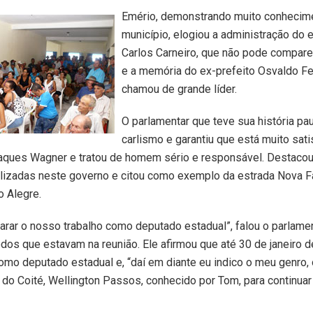
Emério, demonstrando muito conhecim
município, elogiou a administração do 
Carlos Carneiro, que não pode compare
e a memória do ex-prefeito Osvaldo F
chamou de grande líder.
O parlamentar que teve sua história pa
carlismo e garantiu que está muito sat
aques Wagner e tratou de homem sério e responsável. Destacou
alizadas neste governo e citou como exemplo da estrada Nova F
o Alegre.
parar o nosso trabalho como deputado estadual”, falou o parlamen
dos que estavam na reunião. Ele afirmou que até 30 de janeiro 
omo deputado estadual e, “daí em diante eu indico o meu genro, 
do Coité, Wellington Passos, conhecido por Tom, para continuar 