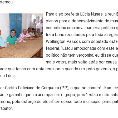
ternou.
Para a ex-prefeita Lúcia Nunes, a reuni
planos para o desenvolvimento do muni
consolidou uma nova parceria política q
trará bons resultados para toda a regiã
Wellington Passos com deputado esta
federal. “Estou emocionada com este 
político não tem vergonha, eu disse que
mais votos, mais volto atrás por causa
ade que tenho com esta terra, pois quando um justo governo, o 
zou Lúcia.
or Carlito Feliciano de Cerqueira (PP), o que se constrói é um c
ão e garantiu que irá acompanhar o grupo, pois “estão muito sat
ério, pelo esforço de eletrificar quase todo município, principa
rapato”.