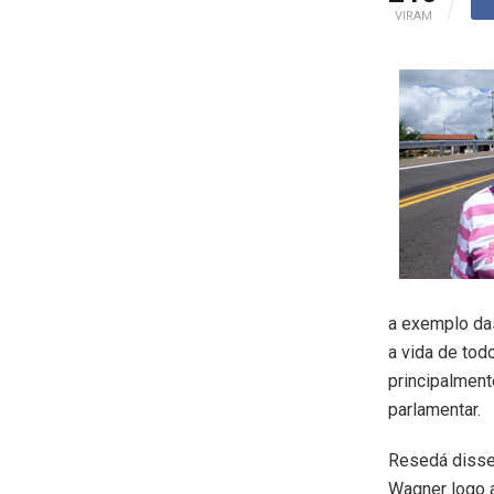
VIRAM
a exemplo das
a vida de tod
principalment
parlamentar.
Resedá disse 
Wagner logo a