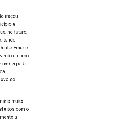
ão traçou
cípio e
ue, no futuro,
o, tendo
dual e Emério
evento e como
 não ia pedir
 da
povo se
enário muito
isfeitos com o
lmente a