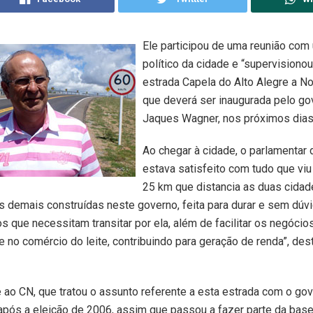
Ele participou de uma reunião com
político da cidade e “supervisionou
estrada Capela do Alto Alegre a No
que deverá ser inaugurada pelo go
Jaques Wagner, nos próximos dias
Ao chegar à cidade, o parlamentar
estava satisfeito com tudo que viu
25 km que distancia as duas cidad
 demais construídas neste governo, feita para durar e sem dúv
os que necessitam transitar por ela, além de facilitar os negócios
e no comércio do leite, contribuindo para geração de renda”, des
ao CN, que tratou o assunto referente a esta estrada com o go
pós a eleição de 2006, assim que passou a fazer parte da base 