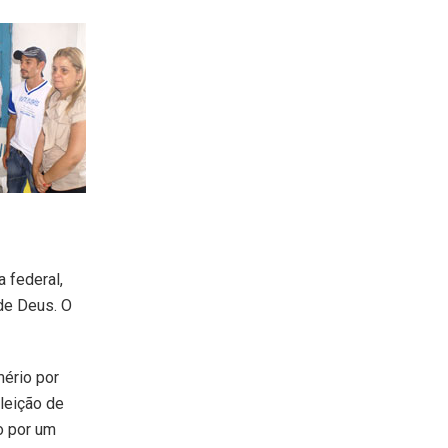
a federal,
de Deus. O
mério por
eleição de
o por um