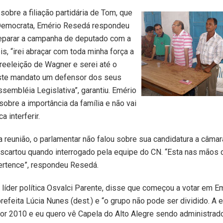
obre a filiação partidária de Tom, que
Democrata, Emério Resedá respondeu
eparar a campanha de deputado com a
ois, “irei abraçar com toda minha força a
eeleição de Wagner e serei até o
este mandato um defensor dos seus
ssembléia Legislativa”, garantiu. Emério
 sobre a importância da família e não vai
ca interferir.
a reunião, o parlamentar não falou sobre sua candidatura a câmar
scartou quando interrogado pela equipe do CN. “Esta nas mãos 
pertence”, respondeu Resedá.
líder política Osvalci Parente, disse que começou a votar em E
refeita Lúcia Nunes (dest.) e “o grupo não pode ser dividido. A 
or 2010 e eu quero vê Capela do Alto Alegre sendo administrad