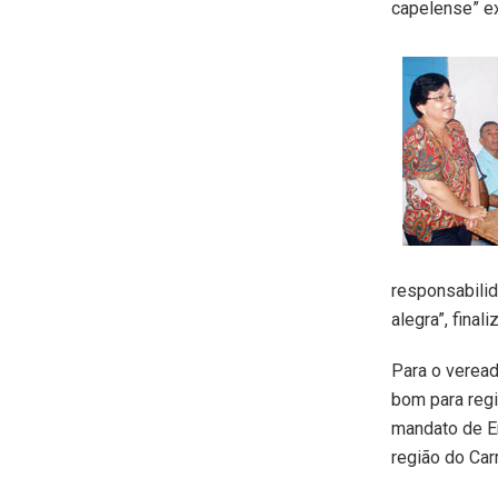
capelense” ex
responsabilid
alegra”, finali
Para o veread
bom para regi
mandato de Em
região do Car