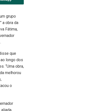
 um grupo
” a obra da
va Fátima,
vernador
.
 disse que
 ao longo dos
es. “Uma obra,
ida melhorou
,
tacou o
vernador
aliada,