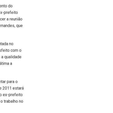
ento do
ex-prefeito
cer a reunião
ernandes, que
utada no
isfeito com o
 a qualidade
átima a
tar para o
de 2011 estará
o ex-prefeito
o trabalho no