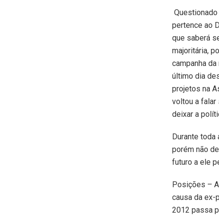
Questionado s
pertence ao 
que saberá s
majoritária, p
campanha da r
último dia d
projetos na A
voltou a falar
deixar a políti
Durante toda 
porém não de
futuro a ele 
Posições – A 
causa da ex-p
2012 passa p