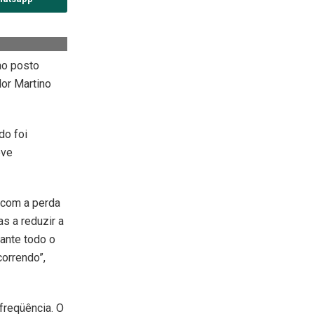
ao posto
dor Martino
do foi
eve
 com a perda
as a reduzir a
ante todo o
correndo”,
freqüência. O