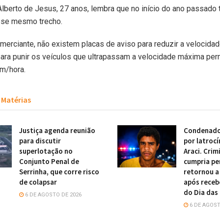
lberto de Jesus, 27 anos, lembra que no início do ano passado
se mesmo trecho.
erciante, não existem placas de aviso para reduzir a velocida
para punir os veículos que ultrapassam a velocidade máxima perm
km/hora.
Matérias
Justiça agenda reunião
Condenado
para discutir
por latrocí
superlotação no
Araci. Crim
Conjunto Penal de
cumpria pe
Serrinha, que corre risco
retornou a
de colapsar
após receb
do Dia das
6 DE AGOSTO DE 2026
6 DE AGOST