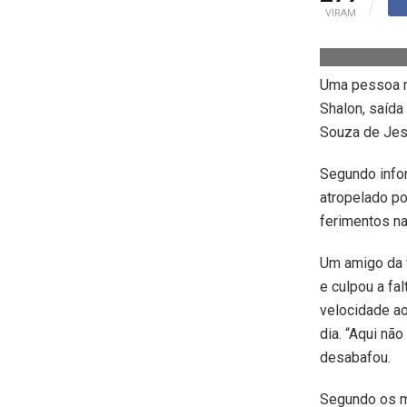
VIRAM
Uma pessoa m
Shalon, saída 
Souza de Jes
Segundo infor
atropelado po
ferimentos na
Um amigo da v
e culpou a fa
velocidade a
dia. “Aqui nã
desabafou.
Segundo os m