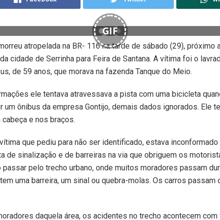
GIF
orreu atropelada na BR- 116 na tarde de sábado (29), próximo 
da cidade de Serrinha para Feira de Santana. A vítima foi o lavra
us, de 59 anos, que morava na fazenda Tanque do Meio.
mações ele tentava atravessava a pista com uma bicicleta quan
r um ônibus da empresa Gontijo, demais dados ignorados. Ele t
 cabeça e nos braços.
ítima que pediu para não ser identificado, estava inconformado
lta de sinalização e de barreiras na via que obriguem os motorist
o passar pelo trecho urbano, onde muitos moradores passam dur
o tem uma barreira, um sinal ou quebra-molas. Os carros passam 
oradores daquela área, os acidentes no trecho acontecem com 