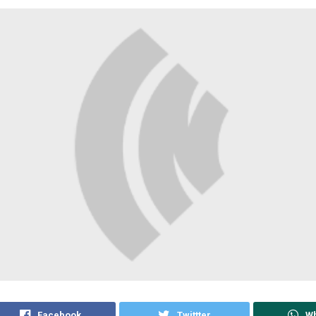
Facebook
Twittter
W