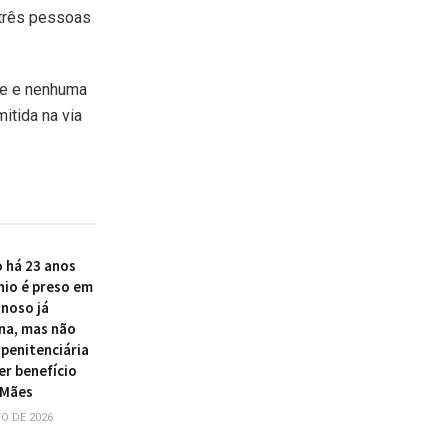
 três pessoas
de e nenhuma
itida na via
 há 23 anos
nio é preso em
inoso já
na, mas não
 penitenciária
er benefício
 Mães
O DE 2026