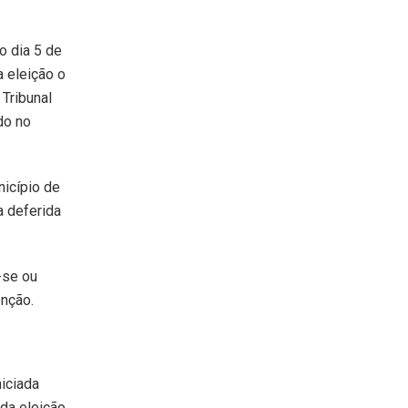
 o dia 5 de
a eleição o
 Tribunal
do no
nicípio de
a deferida
-se ou
enção.
iciada
 da eleição