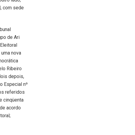
al, com sede
bunal
upo de Ari
Eleitoral
e uma nova
nocrática
elo Ribeiro
ois depois,
o Especial nº
os referidos
e cinqüenta
 de acordo
toral;