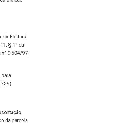
rio Eleitoral
 11, § 1º da
i nº 9.504/97,
s para
 239).
resentação
so da parcela