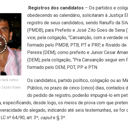
Registros dos candidatos
– Os partidos e colig
obedecendo ao calendário, solicitaram à Justiça El
registro de seus candidatos, sendo Ranulfo da Si
(PMDB), para Prefeito e José Zito Goes de Sena (
vice, pela coligação, “Cansanção, com a verdade 
F
formado pelo PMDB, PTB, PT e PRP, e Rivaldo de
Pereira (DEM), como prefeito e Junior Cesar Aman
(DEM), pela coligação, “Pra Cansanção seguir em f
formado pelo DEM, PDT, PP e PTN.
Os candidatos, partido político, coligação ou ao Mi
 terá como
Público, no prazo de cinco (cinco) dias, contados 
to Zezito Goes
do pedido de registro, poderão impugná-lo em pet
, especificando, desde logo, os meios de prova com que prete
veracidade do alegado, indicando até seis testemunhas, se for 
LC nº 64/90, art. 3º,
caput
e § 3º.