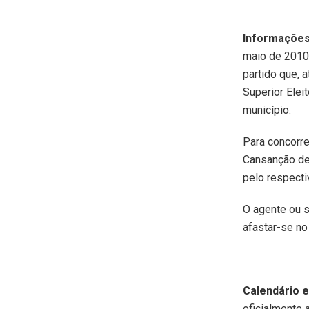
Informações
maio de 2010,
partido que, 
Superior Elei
município.
Para concorre
Cansanção des
pelo respecti
O agente ou s
afastar-se no
Calendário e
oficialmente a