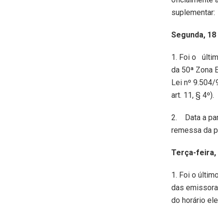
suplementar:
Segunda, 18 
1. Foi o últi
da 50ª Zona E
Lei nº 9.504/
art. 11, § 4º).
2. Data a par
remessa da pr
Terça-feira,
1. Foi o últi
das emissoras
do horário elei