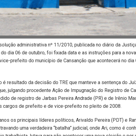
solução administrativa nº 11/2010, publicada no diário da Justiç
 do dia 06 de outubro, foi fixada data e as instruções para a nov
 vice-prefeito do município de Cansanção que acontecerá no dia
o é resultado da decisão do TRE que manteve a sentença do Juíz
que, julgando procedente Ação de Impugnação do Registro de Ca
edido de registro de Jarbas Pereira Andrade (PR) e de Irênio M
s cargos de prefeito e de vice-prefeito no pleito de 2008.
anos os principais líderes políticos, Arivaldo Pereira (PDT) e R
ravando uma verdadeira “batalha” judicial, onde Ari, como é con
je trabalhista, lutava para não acontecer uma nova eleição e por 