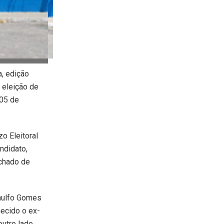
a, edição
a eleição de
 05 de
o Eleitoral
ndidato,
achado de
anulfo Gomes
hecido o ex-
outro lado,