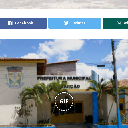
Facebook
Twittter
W
GIF