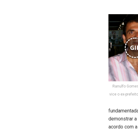
GI
Ranulfo Gomes
vice o ex-prefei
fundamentada
demonstrar a 
acordo com a 