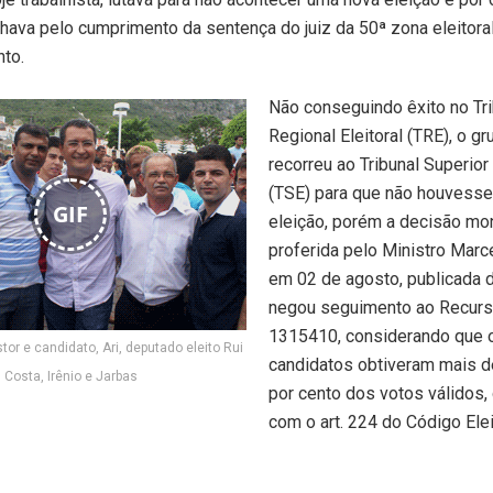
lhava pelo cumprimento da sentença do juiz da 50ª zona eleitor
to.
Não conseguindo êxito no Tri
Regional Eleitoral (TRE), o gr
recorreu ao Tribunal Superior 
(TSE) para que não houvess
GIF
eleição, porém a decisão mo
proferida pelo Ministro Marc
em 02 de agosto, publicada d
negou seguimento ao Recurs
1315410, considerando
que 
tor e candidato, Ari, deputado eleito Rui
candidatos obtiveram mais d
Costa, Irênio e Jarbas
por cento dos votos válidos,
com o art. 224 do Código Elei