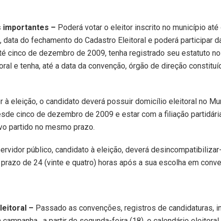
 importantes –
Poderá votar o eleitor inscrito no município até
 data do fechamento do Cadastro Eleitoral e poderá participar d
até cinco de dezembro de 2009, tenha registrado seu estatuto no
toral e tenha, até a data da convenção, órgão de direção constituí
r à eleição, o candidato deverá possuir domicílio eleitoral no Mu
de cinco de dezembro de 2009 e estar com a filiação partidári
vo partido no mesmo prazo.
ervidor público, candidato à eleição, deverá desincompatibilizar
 prazo de 24 (vinte e quatro) horas após a sua escolha em conv
leitoral –
Passado as convenções, registros de candidaturas, in
 campanha, a partir de segunda-feira (18), o calendário eleitoral