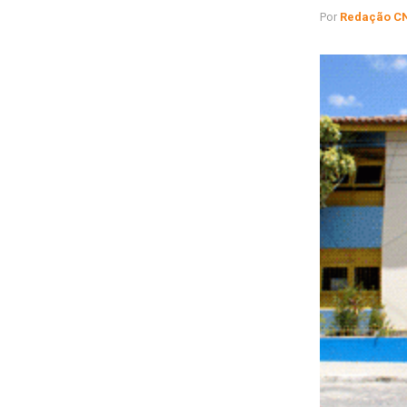
Por
Redação C