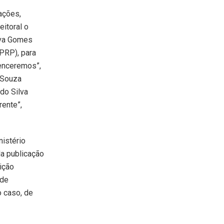
ações,
eitoral o
lva Gomes
PRP), para
venceremos”,
 Souza
do Silva
rente”,
nistério
da publicação
ição
nde
o caso, de