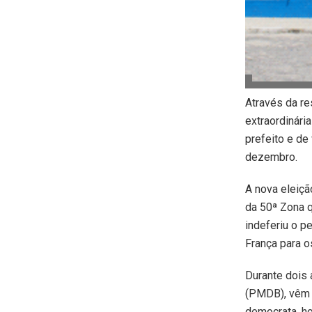
Através da re
extraordinária
prefeito e de
dezembro.
A nova eleiçã
da 50ª Zona 
indeferiu o p
França para o
Durante dois 
(PMDB), vêm t
democrata, ho