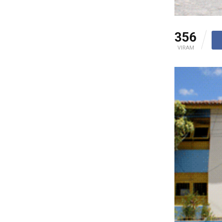
356
VIRAM