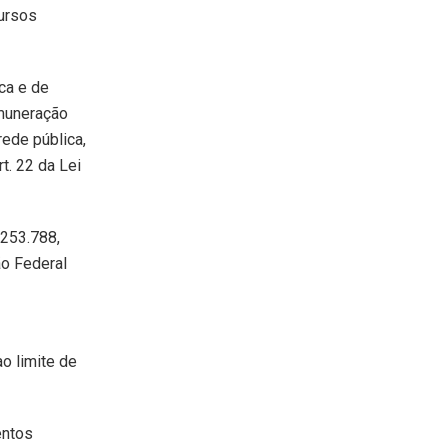
cursos
ca e de
muneração
rede pública,
t. 22 da Lei
.253.788,
ão Federal
o limite de
entos