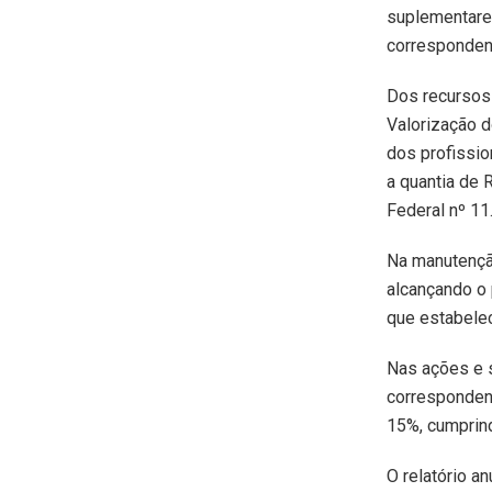
suplementares
corresponden
Dos recursos
Valorização 
dos profissio
a quantia de 
Federal nº 1
Na manutenção
alcançando o 
que estabele
Nas ações e s
correspondent
15%, cumprind
O relatório a