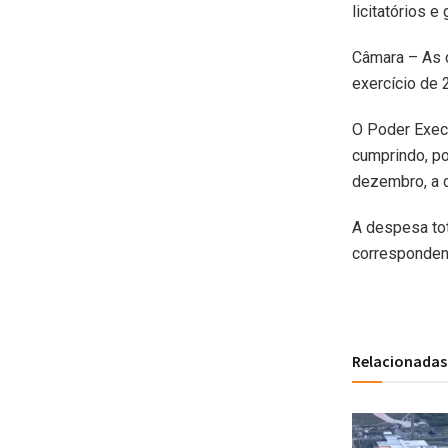
licitatórios 
Câmara – As c
exercício de 
O Poder Execu
cumprindo, po
dezembro, a 
A despesa tot
correspondend
Relacionadas