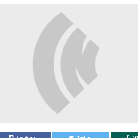
Facebook
Twittter
W