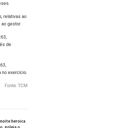
eses.
 relativas ao
 ao gestor.
263,
mês de
63,
 no exercício.
Fonte: TCM
 noite heroica
o, goleia o