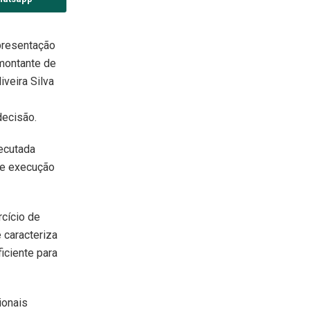
epresentação
 montante de
iveira Silva
decisão.
ecutada
de execução
cício de
 caracteriza
iciente para
ionais