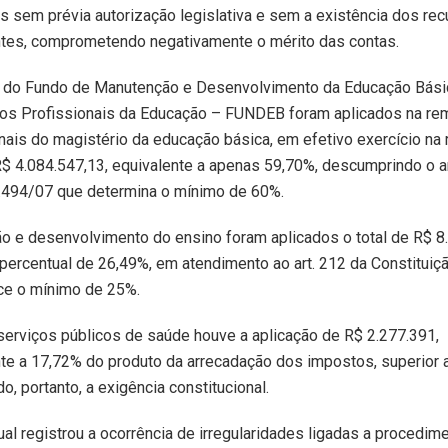
 sem prévia autorização legislativa e sem a existência dos re
tes, comprometendo negativamente o mérito das contas.
 do Fundo de Manutenção e Desenvolvimento da Educação Bási
dos Profissionais da Educação – FUNDEB foram aplicados na re
nais do magistério da educação básica, em efetivo exercício na 
R$ 4.084.547,13, equivalente a apenas 59,70%, descumprindo o ar
1.494/07 que determina o mínimo de 60%.
 e desenvolvimento do ensino foram aplicados o total de R$ 8
percentual de 26,49%, em atendimento ao art. 212 da Constituiç
ce o mínimo de 25%.
erviços públicos de saúde houve a aplicação de R$ 2.277.391,
e a 17,72% do produto da arrecadação dos impostos, superior a
o, portanto, a exigência constitucional.
nual registrou a ocorrência de irregularidades ligadas a procedim