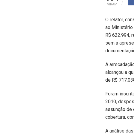
VIRAM
O relator, co
ao Ministério
R$ 622.994, r
sem a aprese
documentação 
A arrecadação
alcançou a qu
de R$ 717.03
Foram inscrit
2010, despesa
assunção de o
cobertura, con
A análise das