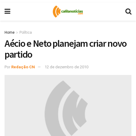
Home
Política
Aécio e Neto planejam criar novo
partido
Por
Redação CN
12 de dezembro de 2010