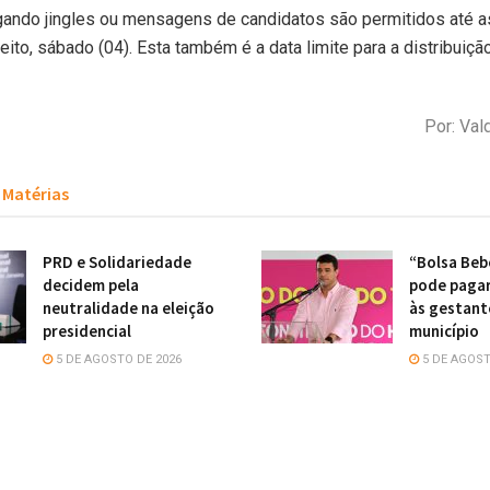
lgando jingles ou mensagens de candidatos são permitidos até a
eito, sábado (04). Esta também é a data limite para a distribuiçã
Por: Val
Matérias
PRD e Solidariedade
“Bolsa Beb
decidem pela
pode pagar
neutralidade na eleição
às gestant
presidencial
município
5 DE AGOSTO DE 2026
5 DE AGOST