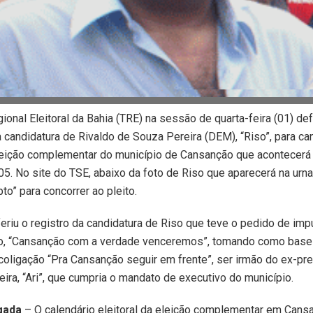
gional Eleitoral da Bahia (TRE) na sessão de quarta-feira (01) de
a candidatura de Rivaldo de Souza Pereira (DEM), “Riso”, para ca
eleição complementar do município de Cansanção que acontecerá
05. No site do TSE, abaixo da foto de Riso que aparecerá na urna,
to” para concorrer ao pleito.
riu o registro da candidatura de Riso que teve o pedido de imp
ão, “Cansanção com a verdade venceremos”, tomando como base 
coligação “Pra Cansanção seguir em frente”, ser irmão do ex-pre
ira, “Ari”, que cumpria o mandato de executivo do município.
gada
– O calendário eleitoral da eleição complementar em Cans