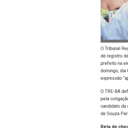
O Tribunal Re
de registro d
prefeito na 
domingo, dia 
expressão “ap
O TRE-BA defe
pela coligaç
candidato da 
de Souza Pere
Reta de che