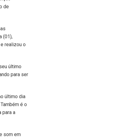
ão de
ias
a (01),
 e realizou o
seu último
ando para ser
o último dia
l. Também é o
a para a
 de som em