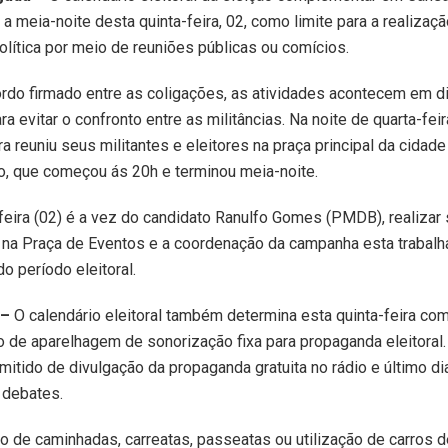
 a meia-noite desta quinta-feira, 02, como limite para a realizaç
lítica por meio de reuniões públicas ou comícios.
rdo firmado entre as coligações, as atividades acontecem em d
ra evitar o confronto entre as militâncias. Na noite de quarta-feir
a reuniu seus militantes e eleitores na praça principal da cidade
o, que começou ás 20h e terminou meia-noite.
feira (02) é a vez do candidato Ranulfo Gomes (PMDB), realizar 
 na Praça de Eventos e a coordenação da campanha esta trabalh
o período eleitoral.
–
O calendário eleitoral também determina esta quinta-feira com
ão de aparelhagem de sonorização fixa para propaganda eleitora
rmitido de divulgação da propaganda gratuita no rádio e último di
 debates.
ão de caminhadas, carreatas, passeatas ou utilização de carros