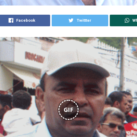
Facebook
Twittter
W
GIF