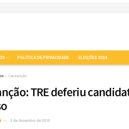
IOS
POLÍTICA DE PRIVACIDADE
ELEIÇÕES 2024
ios
Cansanção
nção: TRE deferiu candida
so
N
2 de dezembro de 2010