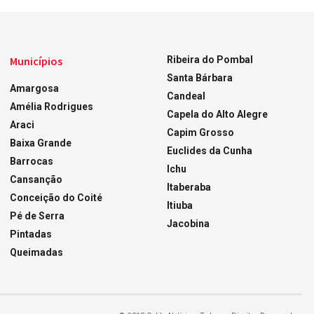
Municípios
Ribeira do Pombal
Santa Bárbara
Amargosa
Candeal
Amélia Rodrigues
Capela do Alto Alegre
Araci
Capim Grosso
Baixa Grande
Euclides da Cunha
Barrocas
Ichu
Cansanção
Itaberaba
Conceição do Coité
Itiuba
Pé de Serra
Jacobina
Pintadas
Queimadas