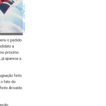
feriu o pedido
ndidato a
 no próximo
 já aparece a
ugnação feito
o fato do
feito Arivaldo
anção