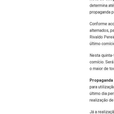
determina até
propaganda po
Conforme aco
alternados, pa
Rivaldo Pereir
último comíci
Nesta quinta-
comício. Será
o maior de tod
Propaganda
para utilizaç
último dia pe
realização de
Já a realizaç