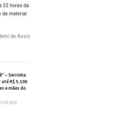
s 22 horas da
o de material
demí de Assis
ê” – Serrinha
 até R$ 5.100
es e mães do
O DE 2026