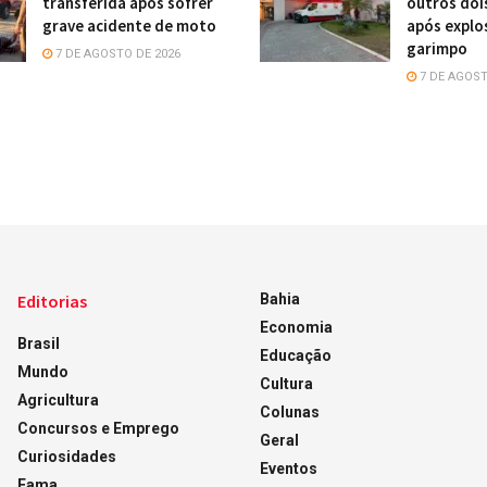
transferida após sofrer
outros doi
grave acidente de moto
após explo
garimpo
7 DE AGOSTO DE 2026
7 DE AGOST
Editorias
Bahia
Economia
Brasil
Educação
Mundo
Cultura
Agricultura
Colunas
Concursos e Emprego
Geral
Curiosidades
Eventos
Fama