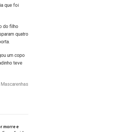
a que foi
 do filho
isparam quatro
orta.
ogou um copo
adinho teve
o Mascarenhas
r morre e