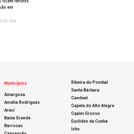
s ficam feridos
são em
O DE 2026
Municípios
Ribeira do Pombal
Santa Bárbara
Amargosa
Candeal
Amélia Rodrigues
Capela do Alto Alegre
Araci
Capim Grosso
Baixa Grande
Euclides da Cunha
Barrocas
Ichu
Cansanção