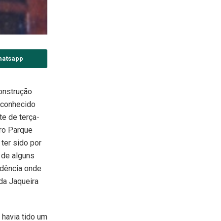
hatsapp
onstrução
, conhecido
te de terça-
rro Parque
ter sido por
 de alguns
idência onde
da Jaqueira
 havia tido um