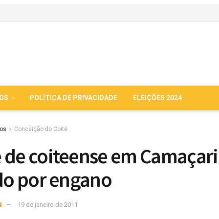
IOS
POLÍTICA DE PRIVACIDADE
ELEIÇÕES 2024
ios
Conceição do Coité
 de coiteense em Camaçar
ido por engano
N
19 de janeiro de 2011