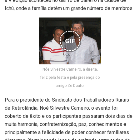
a V edição aconteceu no dia 16 de Janeiro na cidade de
Ichú, onde a família detém um grande número de membros.
GIF
Nóe Silvestre Carneiro, a direita,
feliz pela festa e pela presença do
amigo Zé Doutor
Para o presidente do Sindicato dos Trabalhadores Rurais
de Retirolândia, Noé Silvestre Carneiro, o evento foi
coberto de êxito e os participantes passaram dois dias de
muita harmonia, confraternização, paz, conhecimentos e
principalmente a felicidade de poder conhecer familiares