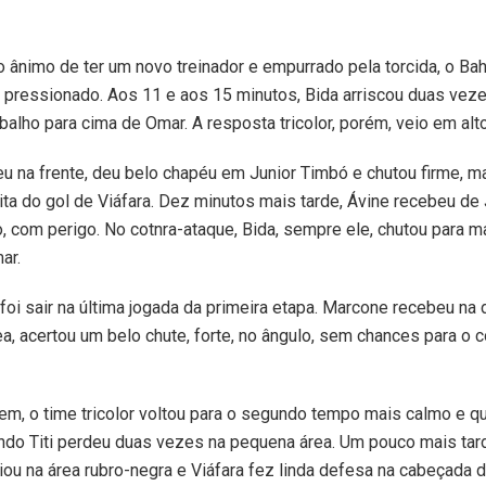
ânimo de ter um novo treinador e empurrado pela torcida, o Ba
 pressionado. Aos 11 e aos 15 minutos, Bida arriscou duas veze
balho para cima de Omar. A resposta tricolor, porém, veio em alto
u na frente, deu belo chapéu em Junior Timbó e chutou firme, m
ita do gol de Viáfara. Dez minutos mais tarde, Ávine recebeu de
, com perigo. No cotnra-ataque, Bida, sempre ele, chutou para 
ar.
foi sair na última jogada da primeira etapa. Marcone recebeu na d
ea, acertou um belo chute, forte, no ângulo, sem chances para o
m, o time tricolor voltou para o segundo tempo mais calmo e q
ndo Titi perdeu duas vezes na pequena área. Um pouco mais tar
ciou na área rubro-negra e Viáfara fez linda defesa na cabeçada 