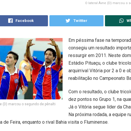
O lateral Ávne (D) marcou o 
Facebook
Twittter
W
Em péssima fase na temporada
consegiu um resultado importa
ressurgir em 2011. Neste dom
Estádio Pituaçu, o clube tricol
arquirrival Vitória por 2 a 0 e 
reabilitação no Campeonato Ba
Com o resultado, o clube trico
dez pontos no Grupo 1, na qua
ne (D) marcou o segundo de pênalti
Já o Vitória segue líder da Ch
Na próxima rodada, a equipe r
a de Feira, enquanto o rival Bahia visita o Fluminense.