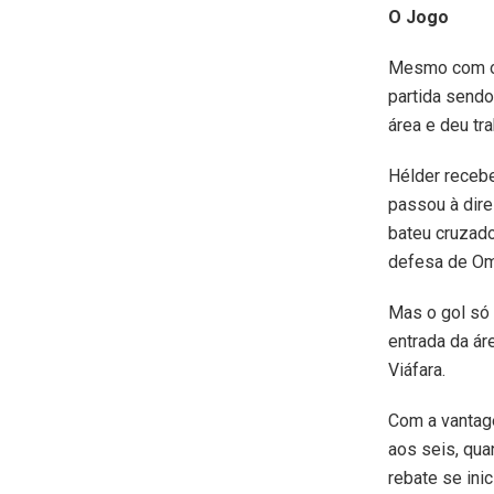
O Jogo
Mesmo com o 
partida sendo
área e deu tra
Hélder recebe
passou à dire
bateu cruzado
defesa de Om
Mas o gol só 
entrada da ár
Viáfara.
Com a vantage
aos seis, qua
rebate se ini