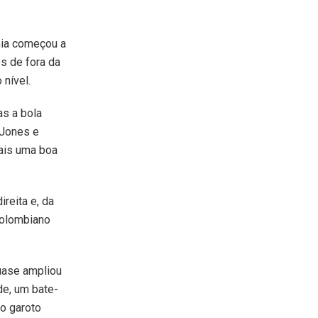
hia começou a
s de fora da
 nível.
as a bola
 Jones e
mais uma boa
ireita e, da
 colombiano
uase ampliou
de, um bate-
do garoto