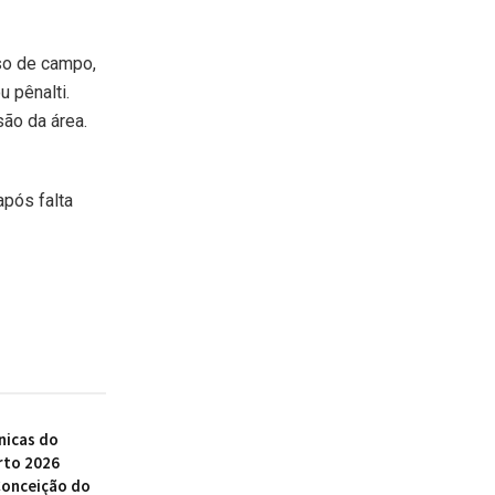
lso de campo,
 pênalti.
são da área.
após falta
nicas do
rto 2026
Conceição do