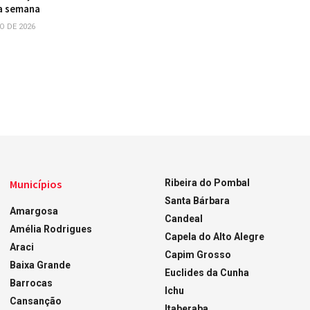
a semana
O DE 2026
Municípios
Ribeira do Pombal
Santa Bárbara
Amargosa
Candeal
Amélia Rodrigues
Capela do Alto Alegre
Araci
Capim Grosso
Baixa Grande
Euclides da Cunha
Barrocas
Ichu
Cansanção
Itaberaba