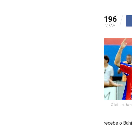
196
VIRAM
O lateral Áv
recebe o Bahi