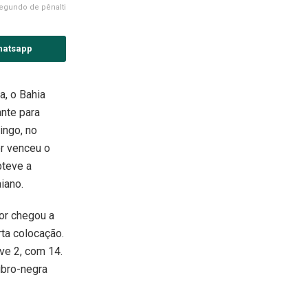
segundo de pênalti
hatsapp
, o Bahia
nte para
ingo, no
or venceu o
obteve a
iano.
lor chegou a
rta colocação.
ave 2, com 14.
ubro-negra