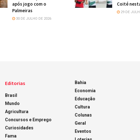
após jogo com o
Coité nest
Palmeiras
29 DE JULH
30 DE JULHO DE 2026
Editorias
Bahia
Economia
Brasil
Educação
Mundo
Cultura
Agricultura
Colunas
Concursos e Emprego
Geral
Curiosidades
Eventos
Fama
Loterias