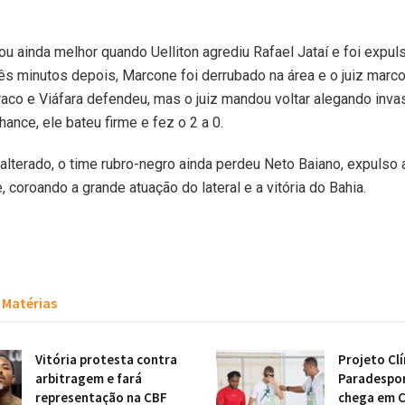
cou ainda melhor quando Uelliton agrediu Rafael Jataí e foi expu
ês minutos depois, Marcone foi derrubado na área e o juiz marcou
raco e Viáfara defendeu, mas o juiz mandou voltar alegando inva
ance, ele bateu firme e fez o 2 a 0.
alterado, o time rubro-negro ainda perdeu Neto Baiano, expulso 
, coroando a grande atuação do lateral e a vitória do Bahia.
Matérias
Vitória protesta contra
Projeto Clí
arbitragem e fará
Paradespo
representação na CBF
chega em 