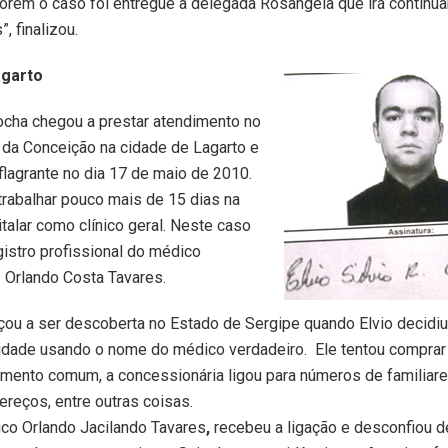
porém o caso foi entregue a delegada Rosângela que irá continua
, finalizou.
garto
Rocha chegou a prestar
atendimento no
. da Conceição na cidade de Lagarto e
flagrante no dia 17 de maio de 2010.
trabalhar pouco mais de 15 dias na
talar como clínico geral. Neste caso
gistro profissional do médico
 Orlando Costa Tavares.
ou a ser descoberta no Estado de Sergipe quando Elvio decidi
idade usando o nome do médico verdadeiro. Ele tentou comprar 
mento comum, a concessionária ligou para números de familiare
ereços, entre outras coisas.
co Orlando Jacilando Tavares
,
recebeu a ligação e desconfiou d