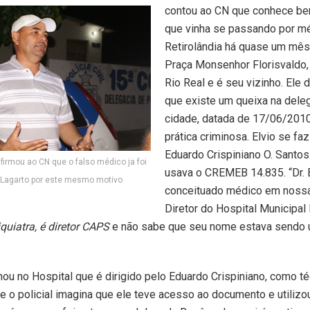
contou ao CN que conhece b
que vinha se passando por m
Retirolândia há quase um mês
Praça Monsenhor Florisvaldo,
Rio Real e é seu vizinho. Ele
que existe um queixa na dele
cidade, datada de 17/06/201
prática criminosa. Elvio se fa
Eduardo Crispiniano O. Santos
firmou ao CN que o falso médico ja foi
usava o CREMEB 14.835. “Dr.
Lagarto por este mesmo motivo
conceituado médico em nossa
Diretor do Hospital Municipal
quiatra, é diretor CAPS
e não sabe que seu nome estava sendo 
alhou no Hospital que é dirigido pelo Eduardo Crispiniano, como t
 o policial imagina que ele teve acesso ao documento e utilizo