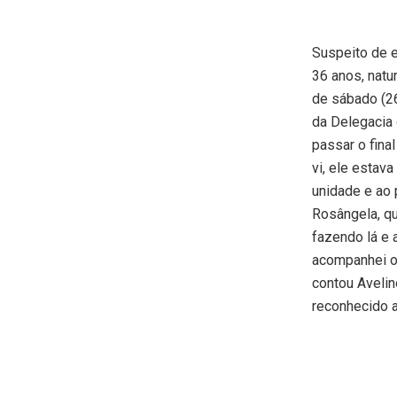
Suspeito de e
36 anos, natur
de sábado (26
da Delegacia 
passar o fina
vi, ele estav
unidade e ao 
Rosângela, qu
fazendo lá e 
acompanhei os
contou Avelino
reconhecido a