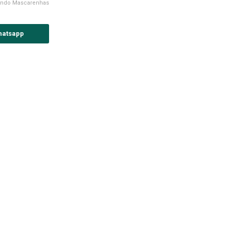
imundo Mascarenhas
hatsapp