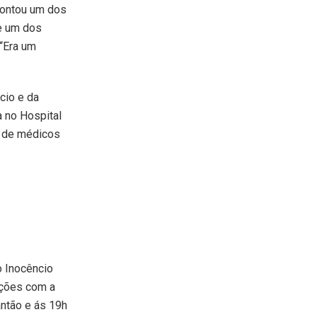
contou um dos
ue um dos
“Era um
cio e da
a no Hospital
o de médicos
o Inocêncio
ações com a
antão e ás 19h