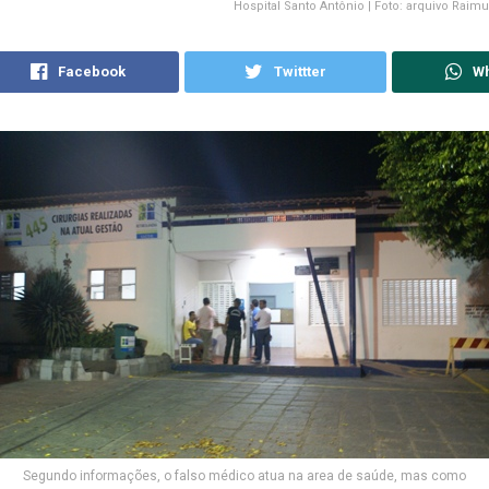
Hospital Santo Antônio | Foto: arquivo Ra
Facebook
Twittter
W
Segundo informações, o falso médico atua na area de saúde, mas como