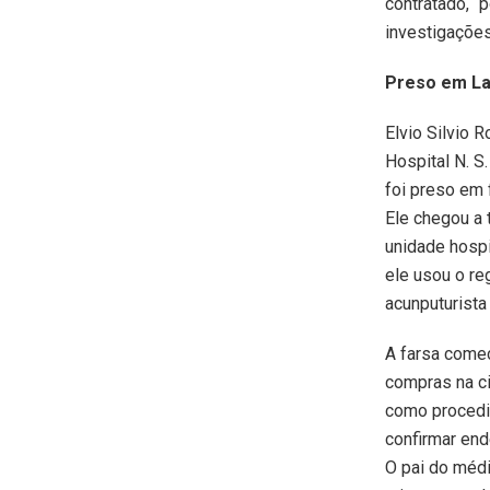
contratado, “
investigações”
Preso em La
Elvio Silvio 
Hospital N. S
foi preso em 
Ele chegou a 
unidade hospi
ele usou o re
acunputurista
A farsa começ
compras na c
como procedi
confirmar end
O pai do médi