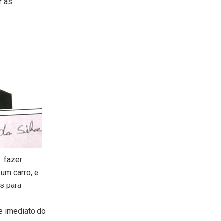
r as
u fazer
um carro, e
s para
e imediato do