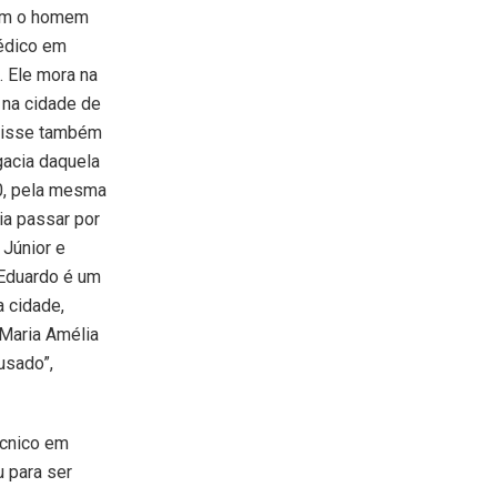
em o homem
édico em
. Ele mora na
 na cidade de
 disse também
gacia daquela
0, pela mesma
zia passar por
 Júnior e
 Eduardo é um
 cidade,
 Maria Amélia
usado”,
écnico em
u para ser