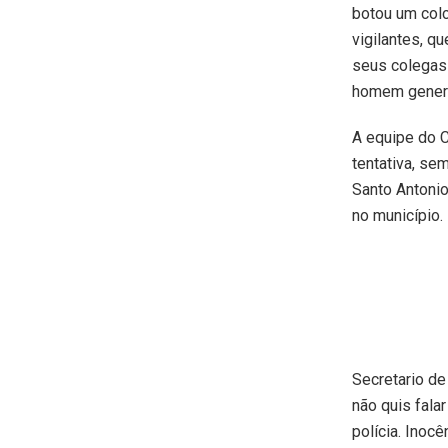
botou um colc
vigilantes, q
seus colegas 
homem genero
A equipe do C
tentativa, se
Santo Antoni
no município.
Secretario de
não quis fal
polícia. Inoc