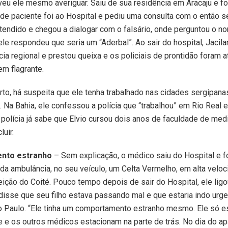
veu ele mesmo averiguar. Saiu de sua residência em Aracaju e foi
e paciente foi ao Hospital e pediu uma consulta com o então seu
atendido e chegou a dialogar com o falsário, onde perguntou o n
ele respondeu que seria um “Aderbal”. Ao sair do hospital, Jacila
cia regional e prestou queixa e os policiais de prontidão foram a
m flagrante.
to, há suspeita que ele tenha trabalhado nas cidades sergipana
 Na Bahia, ele confessou a polícia que “trabalhou” em Rio Real e
 polícia já sabe que Elvio cursou dois anos de faculdade de med
uir.
nto estranho
– Sem explicação, o médico saiu do Hospital e fo
da ambulância, no seu veículo, um Celta Vermelho, em alta veloc
ição do Coité. Pouco tempo depois de sair do Hospital, ele lig
disse que seu filho estava passando mal e que estaria indo urg
o Paulo. “Ele tinha um comportamento estranho mesmo. Ele só e
te e os outros médicos estacionam na parte de trás. No dia do ap