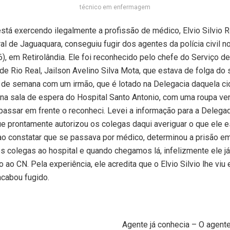
técnico em enfermagem
stá exercendo ilegalmente a profissão de médico, Elvio Silvio R
al de Jaguaquara, conseguiu fugir dos agentes da polícia civil no
), em Retirolândia. Ele foi reconhecido pelo chefe do Serviço d
de Rio Real, Jailson Avelino Silva Mota, que estava de folga do s
l de semana com um irmão, que é lotado na Delegacia daquela c
a na sala de espera do Hospital Santo Antonio, com uma roupa ve
passar em frente o reconheci. Levei a informação para a Delegad
e prontamente autorizou os colegas daqui averiguar o que ele e
ao constatar que se passava por médico, determinou a prisão em
 colegas ao hospital e quando chegamos lá, infelizmente ele já 
 ao CN. Pela experiência, ele acredita que o Elvio Silvio lhe viu 
cabou fugido.
Agente já conhecia – O agent