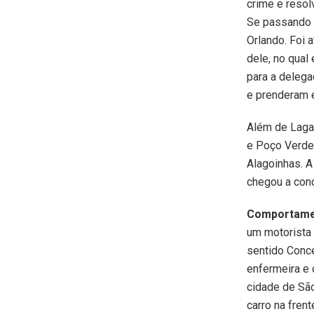
crime e resol
Se passando d
Orlando. Foi 
dele, no qual 
para a delega
e prenderam e
Além de Lagar
e Poço Verde.
Alagoinhas. A
chegou a concl
Comportame
um motorista 
sentido Conce
enfermeira e 
cidade de Sã
carro na fren