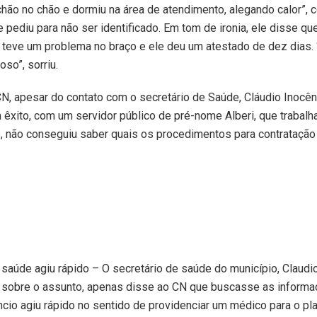
hão no chão e dormiu na área de atendimento, alegando calor”, 
ue pediu para não ser identificado. Em tom de ironia, ele disse q
teve um problema no braço e ele deu um atestado de dez dias. 
so”, sorriu.
N, apesar do contato com o secretário de Saúde, Cláudio Inocên
m êxito, com um servidor público de pré-nome Alberi, que trabalh
o, não conseguiu saber quais os procedimentos para contrataçã
 saúde agiu rápido – O secretário de saúde do município, Claudi
ar sobre o assunto, apenas disse ao CN que buscasse as inform
êncio agiu rápido no sentido de providenciar um médico para o pl