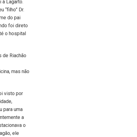
 à Lagarto.
 “filho” Dr.
ome do pai
ndo foi direto
té o hospital
s de Riachão
icina, mas não
i visto por
idade,
ou para uma
entemente a
stacionava o
agão, ele