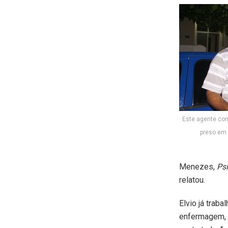
Este agente con
preso em 
Menezes,
Psi
relatou.
Elvio já trab
enfermagem, e