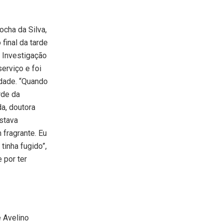
ocha da Silva,
 final da tarde
e Investigação
erviço e foi
idade. “Quando
rde da
a, doutora
stava
 fragrante. Eu
tinha fugido”,
e por ter
e Avelino