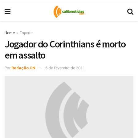
Home
Esporte
Jogador do Corinthians é morto
em assalto
Por
Redação CN
6 de fevereiro de 2011