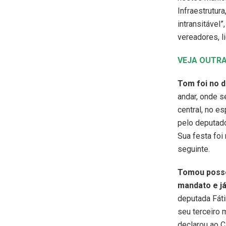
Infraestrutur
intransitável
vereadores, l
VEJA OUTR
Tom foi no d
andar, onde 
central, no e
pelo deputado
Sua festa foi
seguinte.
Tomou posse
mandato e j
deputada Fát
seu terceiro 
declarou ao 