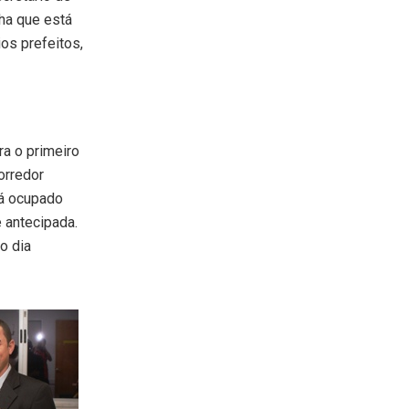
nha que está
os prefeitos,
ra o primeiro
orredor
rá ocupado
 antecipada.
o dia