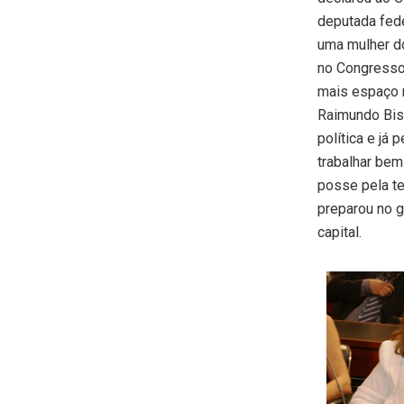
deputada fede
uma mulher do
no Congresso 
mais espaço n
Raimundo Bisp
política e já
trabalhar be
posse pela te
preparou no g
capital.