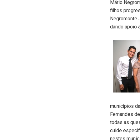
Mário Negromo
filhos progre
Negromonte Jú
dando apoio 
municípios da
Fernandes de 
todas as ques
cuide especif
nestes munic