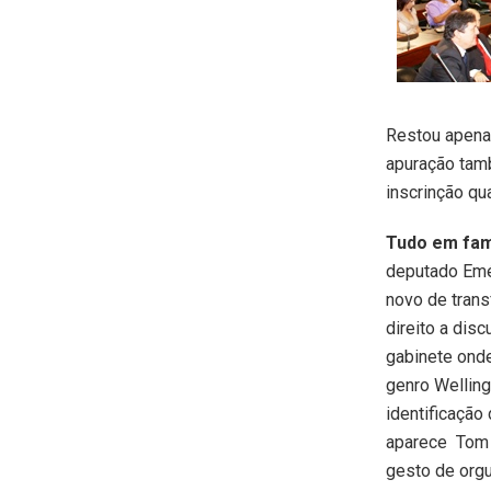
Restou apenas
apuração tamb
inscrinção q
Tudo em fam
deputado Emé
novo de trans
direito a dis
gabinete onde
genro Welling
identificação
aparece Tom A
gesto de orgu