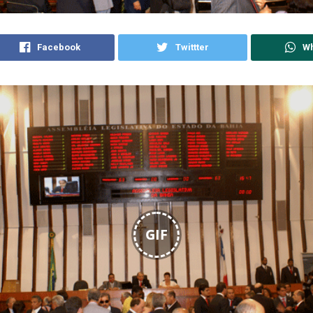
Facebook
Twittter
W
GIF