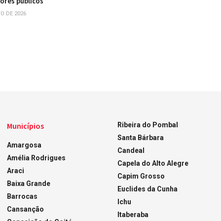
dores públicos
O DE 2026
Municípios
Ribeira do Pombal
Santa Bárbara
Amargosa
Candeal
Amélia Rodrigues
Capela do Alto Alegre
Araci
Capim Grosso
Baixa Grande
Euclides da Cunha
Barrocas
Ichu
Cansanção
Itaberaba