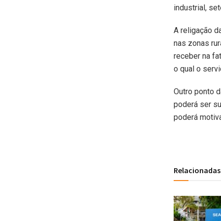
industrial, set
A religação d
nas zonas rur
receber na f
o qual o servi
Outro ponto d
poderá ser su
poderá motiva
Relacionadas