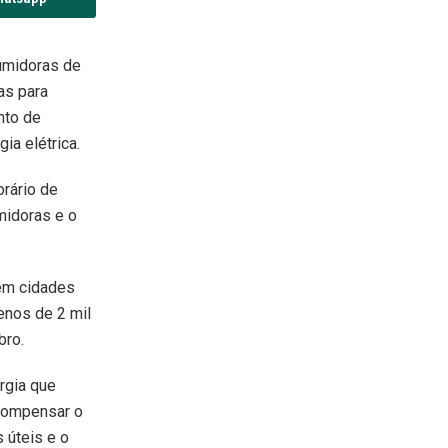
sumidoras de
as para
nto de
ia elétrica.
orário de
midoras e o
 em cidades
enos de 2 mil
bro.
rgia que
compensar o
 úteis e o