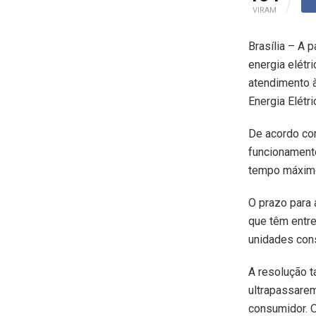
VIRAM
Brasília – A 
energia elétr
atendimento 
Energia Elétr
De acordo com
funcionament
tempo máximo
O prazo para
que têm entre
unidades cons
A resolução t
ultrapassare
consumidor. O