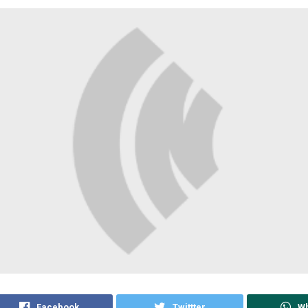
Facebook
Twittter
W