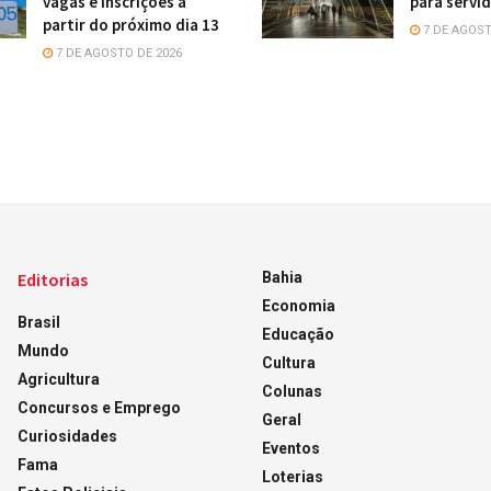
vagas e inscrições a
para servi
partir do próximo dia 13
7 DE AGOST
7 DE AGOSTO DE 2026
Editorias
Bahia
Economia
Brasil
Educação
Mundo
Cultura
Agricultura
Colunas
Concursos e Emprego
Geral
Curiosidades
Eventos
Fama
Loterias