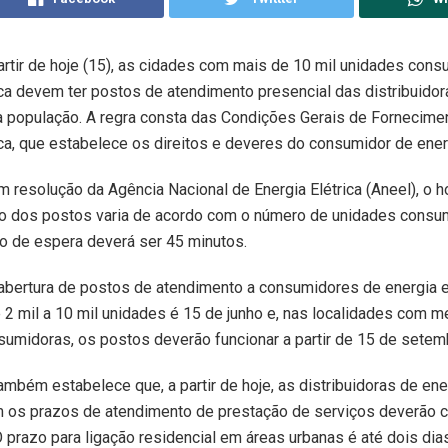
partir de hoje (15), as cidades com mais de 10 mil unidades con
ica devem ter postos de atendimento presencial das distribuidor
à população. A regra consta das Condições Gerais de Fornecime
ica, que estabelece os direitos e deveres do consumidor de energ
 resolução da Agência Nacional de Energia Elétrica (Aneel), o h
o dos postos varia de acordo com o número de unidades consu
 de espera deverá ser 45 minutos.
 abertura de postos de atendimento a consumidores de energia
 2 mil a 10 mil unidades é 15 de junho e, nas localidades com m
umidoras, os postos deverão funcionar a partir de 15 de setem
ambém estabelece que, a partir de hoje, as distribuidoras de ene
m os prazos de atendimento de prestação de serviços deverão 
 prazo para ligação residencial em áreas urbanas é até dois dias