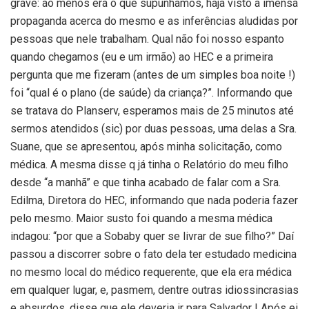
grave: ao menos era o que supúnhamos, haja visto a imensa
propaganda acerca do mesmo e as inferências aludidas por
pessoas que nele trabalham. Qual não foi nosso espanto
quando chegamos (eu e um irmão) ao HEC e a primeira
pergunta que me fizeram (antes de um simples boa noite !)
foi “qual é o plano (de saúde) da criança?”. Informando que
se tratava do Planserv, esperamos mais de 25 minutos até
sermos atendidos (sic) por duas pessoas, uma delas a Sra.
Suane, que se apresentou, após minha solicitação, como
médica. A mesma disse q já tinha o Relatório do meu filho
desde “a manhã” e que tinha acabado de falar com a Sra.
Edilma, Diretora do HEC, informando que nada poderia fazer
pelo mesmo. Maior susto foi quando a mesma médica
indagou: “por que a Sobaby quer se livrar de sue filho?” Daí
passou a discorrer sobre o fato dela ter estudado medicina
no mesmo local do médico requerente, que ela era médica
em qualquer lugar, e, pasmem, dentre outras idiossincrasias
e absurdos, disse que ele deveria ir para Salvador ! Após ei