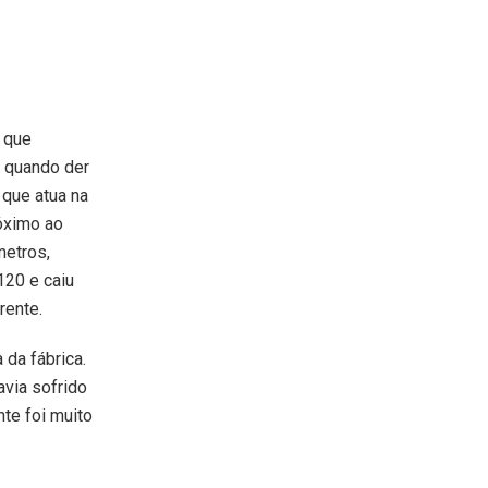
s que
 quando der
 que atua na
óximo ao
metros,
120 e caiu
rente.
 da fábrica.
avia sofrido
nte foi muito