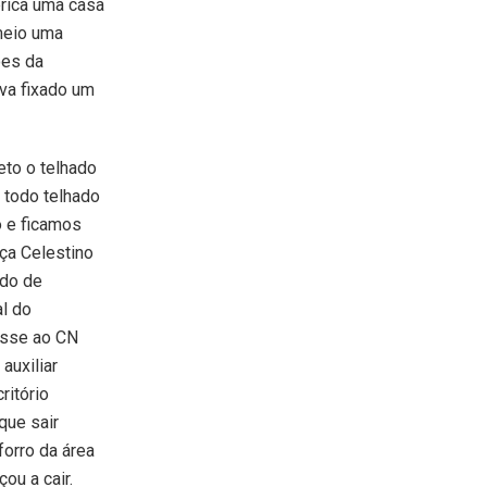
brica uma casa
meio uma
ões da
ava fixado um
eto o telhado
 todo telhado
o e ficamos
ça Celestino
ado de
al do
isse ao CN
 auxiliar
ritório
que sair
forro da área
ou a cair.