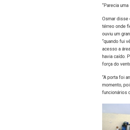
“Parecia uma 
Osmar disse 
térreo onde f
ouviu um gran
“quando fui v
acesso a área
havia caído. 
força do vento
“A porta foi 
momento, pois
funcionários 