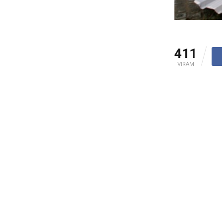
411
VIRAM