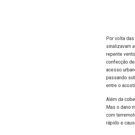
Por volta das
sinalizavam 
repente vento
confecção de
acesso urbano
passando sobr
entre o acost
Além da cober
Mas o dano ma
com terremoto
rápido e caus