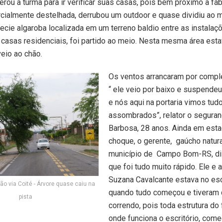
berou a turma para ir verificar suas casas, pois bem próximo a fá
rcialmente destelhada, derrubou um outdoor e quase dividiu ao 
ecie algaroba localizada em um terreno baldio entre as instalaç
s casas residenciais, foi partido ao meio. Nesta mesma área est
veio ao chão.
Os ventos arrancaram por compl
“ ele veio por baixo e suspendeu
e nós aqui na portaria vimos tud
assombrados”, relator o seguran
Barbosa, 28 anos. Ainda em est
choque, o gerente, gaúcho natur
município de Campo Bom-RS, d
que foi tudo muito rápido. Ele e a
Suzana Cavalcante estava no esc
o via Coité - Árvore quase caiu na
quando tudo começou e tiveram 
pista
correndo, pois toda estrutura do 
onde funciona o escritório, começ