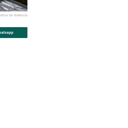
tros de distância
hatsapp