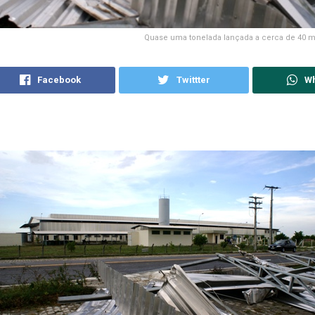
Quase uma tonelada lançada a cerca de 40 me
Facebook
Twittter
W