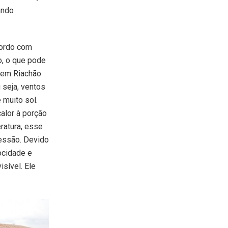
ando
ordo com
o, o que pode
a em Riachão
 seja, ventos
 muito sol.
alor à porção
ratura, esse
ressão. Devido
ocidade e
isível. Ele