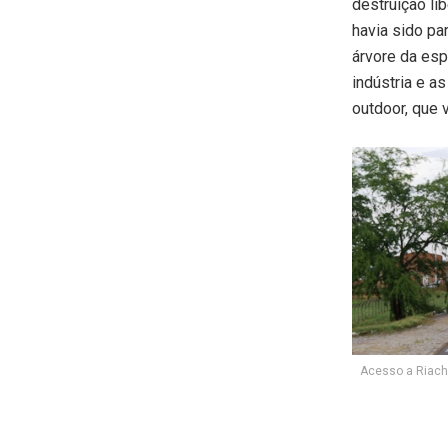
destruição li
havia sido pa
árvore da esp
indústria e a
outdoor, que 
Acesso a Riachã