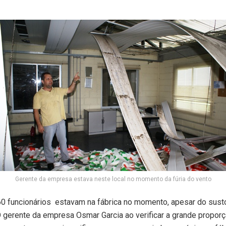
Gerente da empresa estava neste local no momento da fúria do vento
0 funcionários estavam na fábrica no momento, apesar do sust
 O gerente da empresa Osmar Garcia ao verificar a grande propor