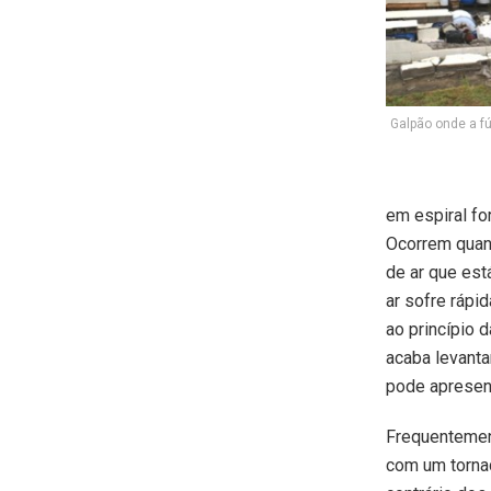
Galpão onde a fú
em espiral fo
Ocorrem quan
de ar que est
ar sofre rápi
ao princípio
acaba levantan
pode apresent
Frequentemen
com um tornad