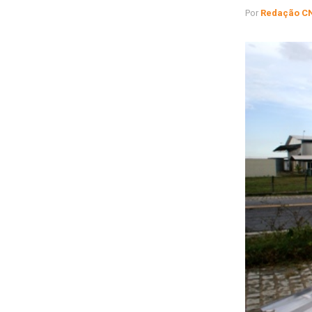
Por
Redação C