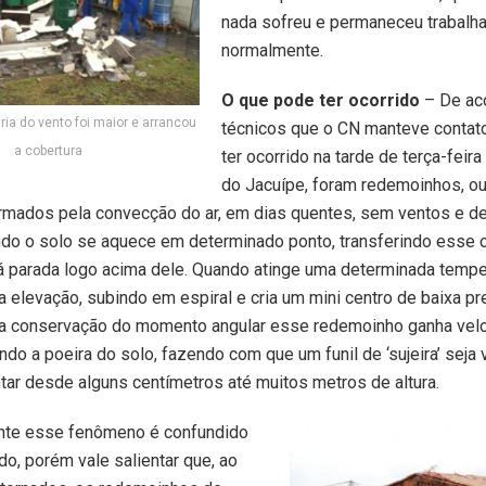
nada sofreu e permaneceu trabalh
normalmente.
O que pode ter ocorrido
– De ac
ria do vento foi maior e arrancou
técnicos que o CN manteve contat
a cobertura
ter ocorrido na tarde de terça-feir
do Jacuípe, foram redemoinhos, ou
rmados pela convecção do ar, em dias quentes, sem ventos e de
do o solo se aquece em determinado ponto, transferindo esse c
á parada logo acima dele. Quando atinge uma determinada tempe
da elevação, subindo em espiral e cria um mini centro de baixa p
 da conservação do momento angular esse redemoinho ganha vel
do a poeira do solo, fazendo com que um funil de ‘sujeira’ seja v
ar desde alguns centímetros até muitos metros de altura.
te esse fenômeno é confundido
o, porém vale salientar que, ao