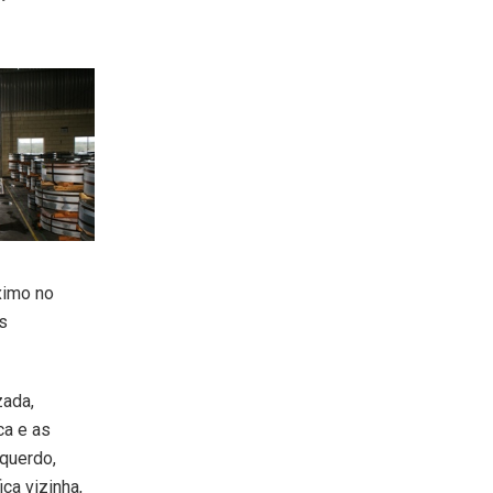
ximo no
s
zada,
ca e as
squerdo,
ca vizinha,