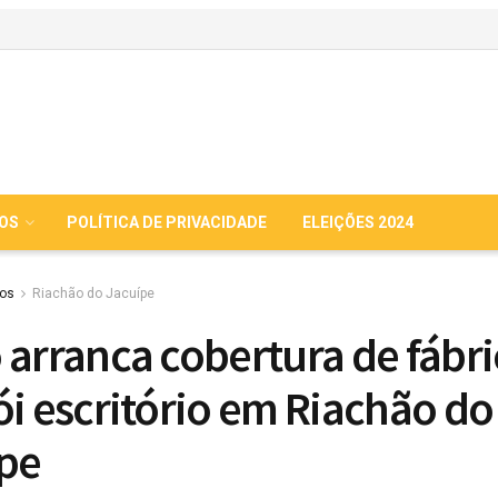
IOS
POLÍTICA DE PRIVACIDADE
ELEIÇÕES 2024
ios
Riachão do Jacuípe
 arranca cobertura de fábri
ói escritório em Riachão do
pe