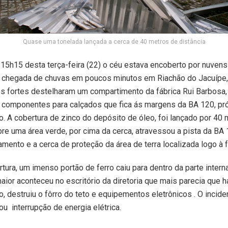
Quase uma tonelada lançada a cerca de 40 metros de distância
 15h15 desta terça-feira (22) o céu estava encoberto por nuven
a chegada de chuvas em poucos minutos em Riachão do Jacuípe,
s fortes destelharam um compartimento da fábrica Rui Barbosa,
 componentes para calçados que fica ás margens da BA 120, pr
. A cobertura de zinco do depósito de óleo, foi lançado por 40 
e uma área verde, por cima da cerca, atravessou a pista da BA 
amento e a cerca de proteção da área de terra localizada logo à f
tura, um imenso portão de ferro caiu para dentro da parte interna
ior aconteceu no escritório da diretoria que mais parecia que h
, destruiu o fôrro do teto e equipementos eletrônicos . O incide
ou interrupção de energia elétrica.