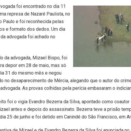
vogada foi encontrado no dia 11
ma represa de Nazaré Paulista, no
ão Paulo e foi reconhecida pelas
tos e formato dos dedos. Um dia
o da advogada foi achado no
o da advogada, Mizael Bispo, foi
ra depor em 28 de maio, mas só
dia 31 do mesmo mês e negou
do no desaparecimento de Mércia, alegando que o autor do crime
 advogada. As provas colhidas pela perícia embasaram o indicia
ito foi o vigia Evandro Bezerra da Silva, apontado como coautor
izael antes e depois do assassinato. Bezerra teve a prisão temp
dia 25 de junho e foi detido em Canindé do São Francisco, em Ar
entiva de Mizael e de Evandro Bezerra da Silva foi anunciada no 