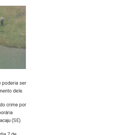
 poderia ser
mento dele.
 do crime por
orária
acaju (SE).
dia 7 de