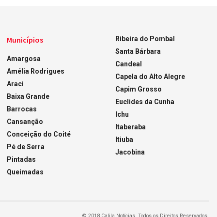
Municípios
Ribeira do Pombal
Santa Bárbara
Amargosa
Candeal
Amélia Rodrigues
Capela do Alto Alegre
Araci
Capim Grosso
Baixa Grande
Euclides da Cunha
Barrocas
Ichu
Cansanção
Itaberaba
Conceição do Coité
Itiuba
Pé de Serra
Jacobina
Pintadas
Queimadas
© 2018 Calila Notícias. Todos os Direitos Reservados.