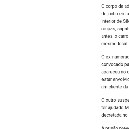
O corpo da ad
de junho em u
interior de S
roupas, sapa
antes, o carr
mesmo local.
O ex-namorad
convocado pa
apareceu no 
estar envolvi
um cliente da
O outro suspe
ter ajudado M
decretada no 
A prisão prev