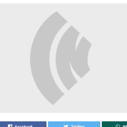
Facebook
Twittter
W