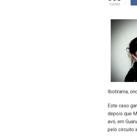
VIRAM
Ibotirama, on
Este caso gan
depois que Mé
avó, em Guaru
pelo circuito