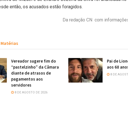
sde então, os acusados estão foragidos.
Da redação CN com informaçõe
Matérias
Vereador sugere fim do
Pai de Lion
“pastelzinho” da Câmara
aos 68 ano
diante de atrasos de
8 DE AGOST
pagamentos aos
servidores
8 DE AGOSTO DE 2026