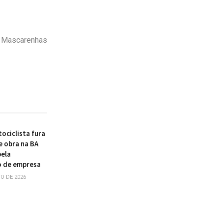
o Mascarenhas
ociclista fura
e obra na BA
pela
o de empresa
O DE 2026