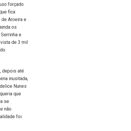
ouso forçado
que fica
 de Aroeira e
ainda os
 Serrinha e
vista de 3 mil
 do
, depois até
ena inusitada,
ldelice Nunes
 queria que
da se
ue não
alidade foi