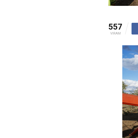
557
VIRAM