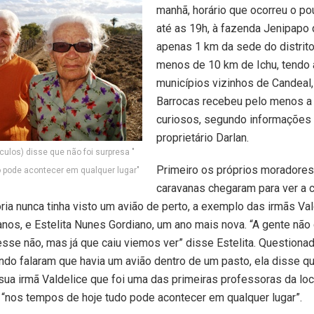
manhã, horário que ocorreu o p
até as 19h, à fazenda Jenipapo 
apenas 1 km da sede do distrito
menos de 10 km de Ichu, tendo 
municípios vizinhos de Candeal,
Barrocas recebeu pelo menos a 
curiosos, segundo informações
proprietário Darlan.
culos) disse que não foi surpresa "
Primeiro os próprios moradores
o pode acontecer em qualquer lugar"
caravanas chegaram para ver a c
ria nunca tinha visto um avião de perto, a exemplo das irmãs Va
anos, e Estelita Nunes Gordiano, um ano mais nova. “A gente não
sse não, mas já que caiu viemos ver” disse Estelita. Questiona
ndo falaram que havia um avião dentro de um pasto, ela disse q
 sua irmã Valdelice que foi uma das primeiras professoras da loc
 “nos tempos de hoje tudo pode acontecer em qualquer lugar”.