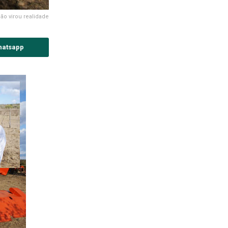
o virou realidade
hatsapp