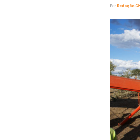
Por
Redação C