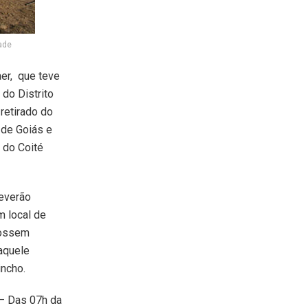
ade
er, que teve
 do Distrito
retirado do
 de Goiás e
 do Coité
a.
deverão
m local de
 fossem
daquele
incho.
– Das 07h da