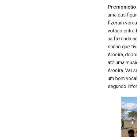
Premonição 
uma das figur
fizeram vere
votado entre 
na fazenda ao
sonho que tiv
Aroeira, depo
até uma musica
Aroeira. Vai 
um bom vocal 
segundo info