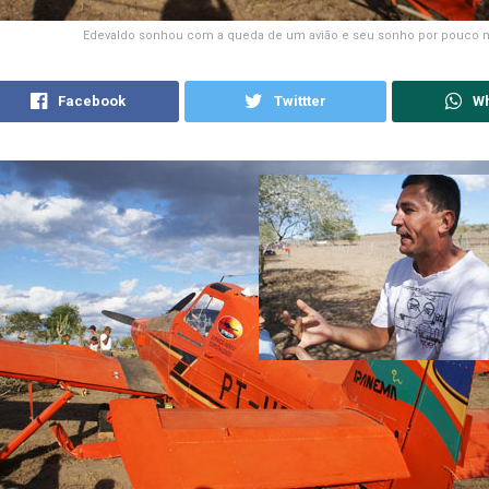
Edevaldo sonhou com a queda de um avião e seu sonho por pouco nã
Facebook
Twittter
W