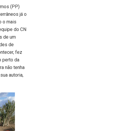
amos (PP)
errâneos já o
o o mais
 equipe do CN
es de um
ades de
ntecer, fez
o perto da
ora não tenha
ua autoria,