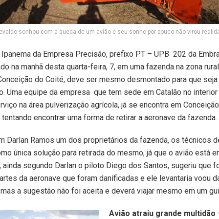
evaldo sonhou com a queda de um avião e seu sonho por pouco não virou realid
Ipanema da Empresa Precisão, prefixo PT – UPB 202 da Embra
do na manhã desta quarta-feira, 7, em uma fazenda na zona rural
 Conceição do Coité, deve ser mesmo desmontado para que seja 
o. Uma equipe da empresa que tem sede em Catalão no interior
rviço na área pulverização agrícola, já se encontra em Conceição
tentando encontrar uma forma de retirar a aeronave da fazend
m Darlan Ramos um dos proprietários da fazenda, os técnicos 
mo única solução para retirada do mesmo, já que o avião está e
o, ainda segundo Darlan o piloto Diego dos Santos, sugeriu que
artes da aeronave que foram danificadas e ele levantaria voou 
mas a sugestão não foi aceita e deverá viajar mesmo em um gu
Avião atraiu grande multidão