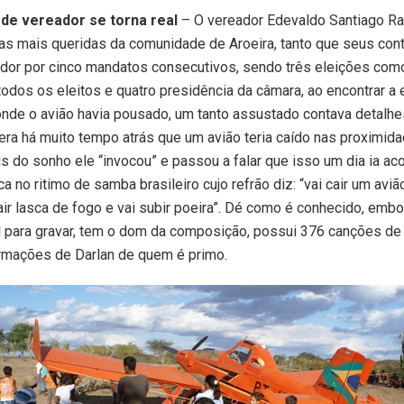
de vereador se torna real
– O vereador Edevaldo Santiago R
as mais queridas da comunidade de Aroeira, tanto que seus cont
ador por cinco mandatos consecutivos, sendo três eleições com
todos os eleitos e quatro presidência da câmara, ao encontrar a
nde o avião havia pousado, um tanto assustado contava detalh
era há muito tempo atrás que um avião teria caído nas proximid
is do sonho ele “invocou” e passou a falar que isso um dia ia aco
 no ritimo de samba brasileiro cujo refrão diz: “vai cair um aviã
sair lasca de fogo e vai subir poeira”. Dé como é conhecido, emb
para gravar, tem o dom da composição, possui 376 canções de s
rmações de Darlan de quem é primo.