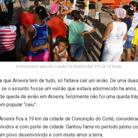
O movimento para ver o avião foi intenso das 07h ás 19 horas
a que Aroeira tem de tudo, só faltava cair um avião. De uma du
o se o assunto fosse um vulcão que estava adormecido ha anos,
r de queda de avião em Aroeira, felizmente não foi uma queda trá
em popular “caiu”.
 Aroeira fica a 19 km da cidade de Conceição do Coité, conside
vidos e com porte de cidade. Ganhou fama no período junino c
um povo desenvolvido e com muito amor a terra.