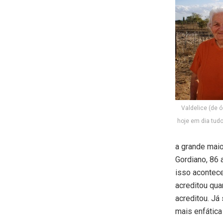
Valdelice (de ó
hoje em dia tud
a grande maio
Gordiano, 86 
isso acontece
acreditou qua
acreditou. Já
mais enfática