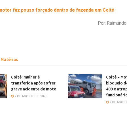
otor faz pouso forçado dentro de fazenda em Coité
Por: Raimund
Matérias
Coité: mulher é
Coité – Mot
transferida após sofrer
bloqueio d
grave acidente de moto
409 e atro
funcionári
7 DE AGOSTO DE 2026
7 DE AGOST