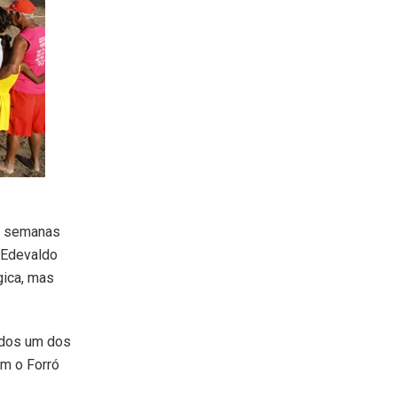
as semanas
 Edevaldo
gica, mas
rados um dos
om o Forró