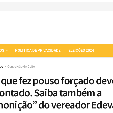
IOS
POLÍTICA DE PRIVACIDADE
ELEIÇÕES 2024
ios
Conceição do Coité
 que fez pouso forçado dev
ontado. Saiba também a
onição” do vereador Edev