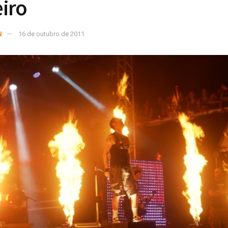
iro
N
16 de outubro de 2011