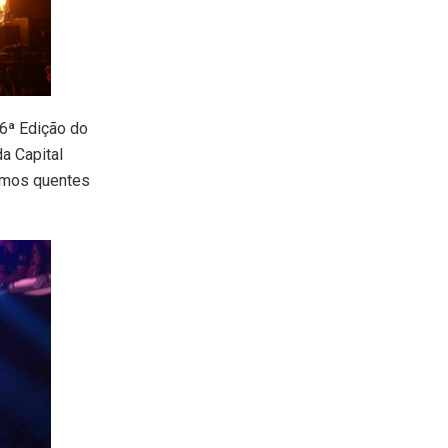
 6ª Edição do
da Capital
itmos quentes