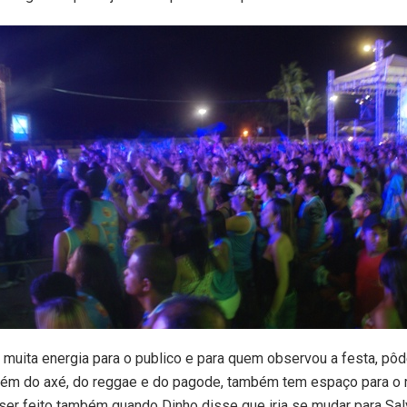
muita energia para o publico e para quem observou a festa, pô
lém do axé, do reggae e do pagode, também tem espaço para o ro
ser feito também quando Dinho disse que iria se mudar para Sal