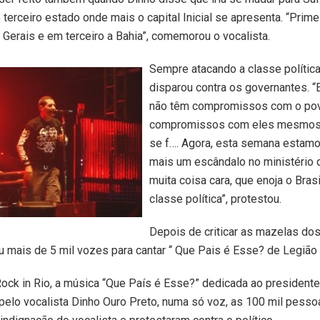
o terceiro estado onde mais o capital Inicial se apresenta. “Prime
Gerais e em terceiro a Bahia”, comemorou o vocalista.
Sempre atacando a classe política
disparou contra os governantes. 
não têm compromissos com o pov
compromissos com eles mesmos,
se f…. Agora, esta semana estamo
mais um escândalo no ministério 
muita coisa cara, que enoja o Bra
classe política”, protestou.
Depois de criticar as mazelas dos
ou mais de 5 mil vozes para cantar “ Que Pais é Esse? de Legião
ck in Rio, a música “Que País é Esse?” dedicada ao president
pelo vocalista Dinho Ouro Preto, numa só voz, as 100 mil pess