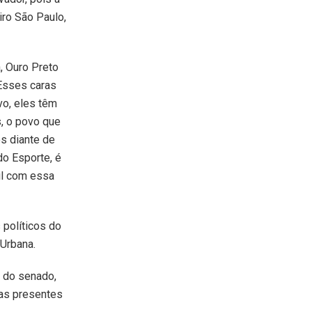
iro São Paulo,
, Ouro Preto
“Esses caras
o, eles têm
 o povo que
s diante de
do Esporte, é
sil com essa
 políticos do
 Urbana.
e do senado,
oas presentes