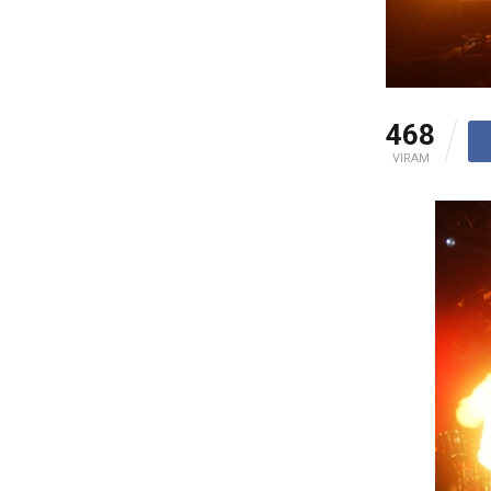
468
VIRAM