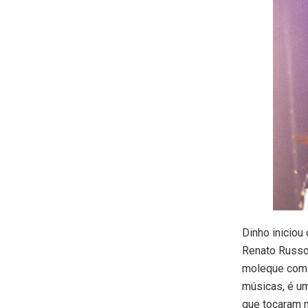
Dinho inicio
Renato Russo,
moleque com 1
músicas, é um
que tocaram no