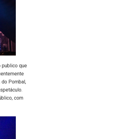
o publico que
ecentemente
a do Pombal,
espetáculo.
úblico, com