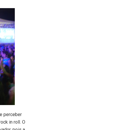
de perceber
ck in roll. O
vador, pois a