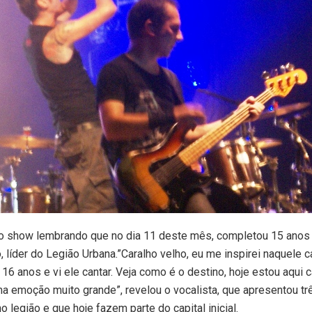
u o show lembrando que no dia 11 deste mês, completou 15 anos
 líder do Legião Urbana.”Caralho velho, eu me inspirei naquele ca
6 anos e vi ele cantar. Veja como é o destino, hoje estou aqui 
a emoção muito grande”, revelou o vocalista, que apresentou t
 legião e que hoje fazem parte do capital inicial.