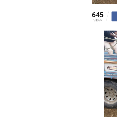
645
VIRAM