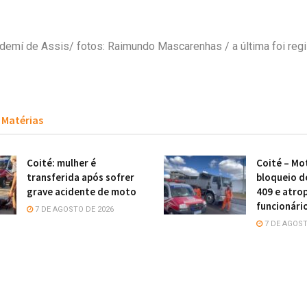
ldemí de Assis/ fotos: Raimundo Mascarenhas / a última foi regi
Matérias
Coité: mulher é
Coité – Mot
transferida após sofrer
bloqueio d
grave acidente de moto
409 e atro
funcionári
7 DE AGOSTO DE 2026
7 DE AGOST