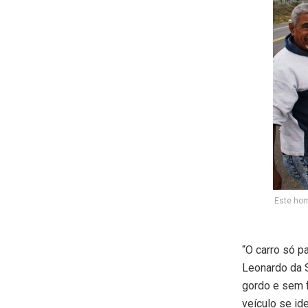
Este hom
“O carro só p
Leonardo da 
gordo e sem f
veículo se id