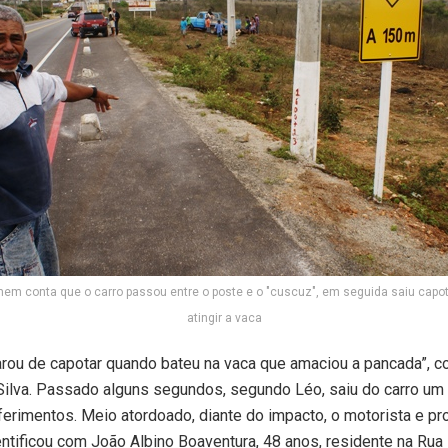
em conta que o carro passou entre o poste e o "cuscuz", em seguida saiu capo
atingir a vaca
arou de capotar quando bateu na vaca que amaciou a pancada”, c
Silva. Passado alguns segundos, segundo Léo, saiu do carro u
erimentos. Meio atordoado, diante do impacto, o motorista e pro
entificou com João Albino Boaventura, 48 anos, residente na Rua