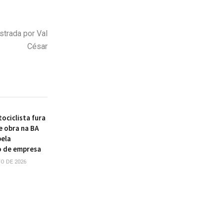
strada por Val
César
ociclista fura
e obra na BA
pela
o de empresa
O DE 2026