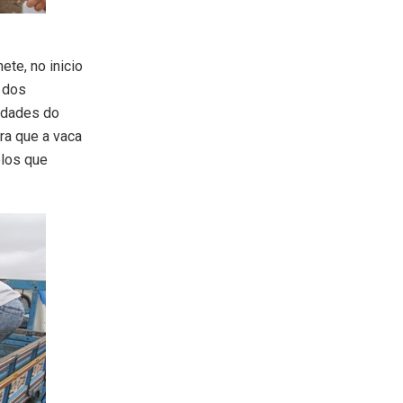
te, no inicio
o dos
idades do
ra que a vaca
elos que