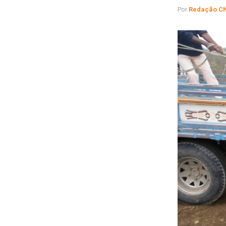
Por
Redação C