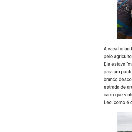
A vaca holan
pelo agricult
Ele estava “m
para um pasto
branco descon
estrada de ar
carro que vin
Léo, como é c