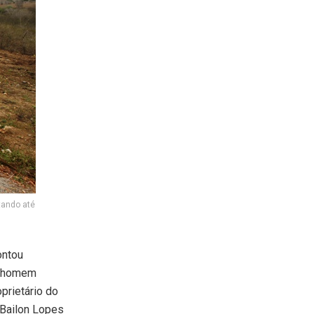
tando até
ontou
m homem
prietário do
 Bailon Lopes