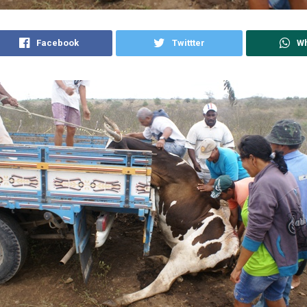
Facebook
Twittter
W