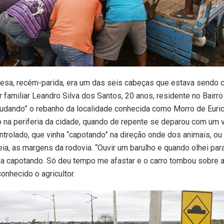
desa, recém-parida, era um das seis cabeças que estava sendo 
or familiar Leandro Silva dos Santos, 20 anos, residente no Bairr
udando” o rebanho da localidade conhecida como Morro de Euri
 na periferia da cidade, quando de repente se deparou com um v
trolado, que vinha “capotando” na direção onde dos animais, ou
eia, as margens da rodovia. “Ouvir um barulho e quando olhei para
ha capotando. Só deu tempo me afastar e o carro tombou sobre a
onhecido o agricultor.