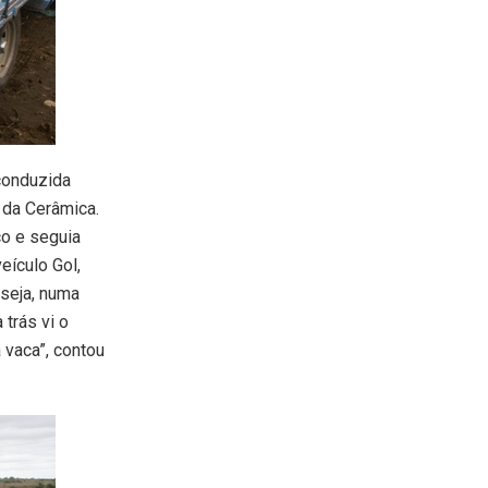
conduzida
o da Cerâmica.
co e seguia
eículo Gol,
 seja, numa
 trás vi o
 vaca”, contou