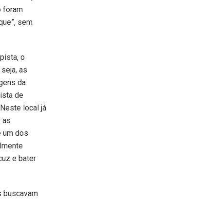
o foram
oque”, sem
pista, o
 seja, as
rgens da
ista de
 Neste local já
 as
ve um dos
almente
cuz e bater
as buscavam