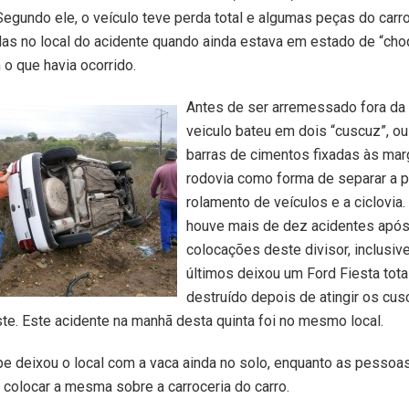
 Segundo ele, o veículo teve perda total e algumas peças do carr
as no local do acidente quando ainda estava em estado de “ch
o que havia ocorrido.
Antes de ser arremessado fora da 
veiculo bateu em dois “cuscuz”, ou
barras de cimentos fixadas às ma
rodovia como forma de separar a p
rolamento de veículos e a ciclovia.
houve mais de dez acidentes após
colocações deste divisor, inclusi
últimos deixou um Ford Fiesta tot
destruído depois de atingir os cus
te. Este acidente na manhã desta quinta foi no mesmo local.
pe deixou o local com a vaca ainda no solo, enquanto as pesso
colocar a mesma sobre a carroceria do carro.