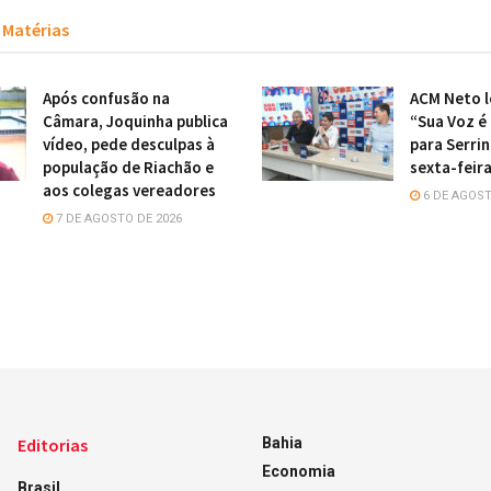
Matérias
Após confusão na
ACM Neto l
Câmara, Joquinha publica
“Sua Voz é
vídeo, pede desculpas à
para Serri
população de Riachão e
sexta-feir
aos colegas vereadores
6 DE AGOST
7 DE AGOSTO DE 2026
Editorias
Bahia
Economia
Brasil