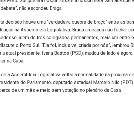
ela Porto Sul que era nossa. Essa é a nossa meta. Semana que
 debate”, não escondeu Braga.
ta decisão houve uma “verdadeira quebra de braço” entre as ba
tuação na Assembleia Legislativa. Braga ameaçou não fechar ac
cedesse, além de três colegiados permanentes, mais um entre 
iscute o Porto Sul. “Ela foi, inclusive, criada por nós”, lembrou B
 a atual presidente, Ivana Bastos (PSD), mudou de lado e agora 
er na Casa.
 de a Assembleia Legislativa voltar à normalidade na próxima s
esidente do Parlamento, deputado estadual Marcelo Nilo (PDT)
cerca de um mês e meio sem votação no plenário da Casa.