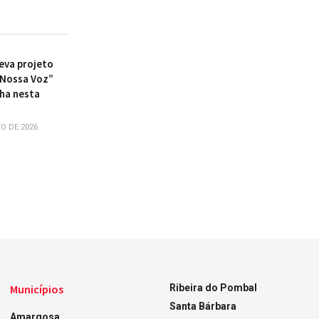
eva projeto
 Nossa Voz”
nha nesta
a
O DE 2026
Municípios
Ribeira do Pombal
Santa Bárbara
Amargosa