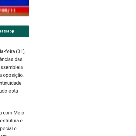
hatsapp
-feira (31),
ências das
Assembleia
da oposição,
ntinuidade
tudo está
na com Meio
estrutura e
pecial e