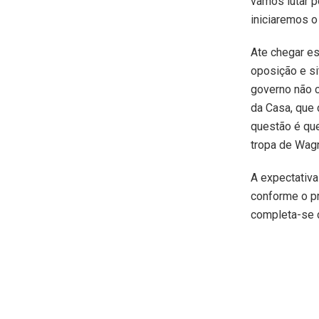
vamos lutar p
iniciaremos o
Ate chegar es
oposição e si
governo não 
da Casa, que d
questão é que
tropa de Wagn
A expectativa
conforme o pr
completa-se 