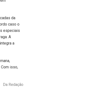
 vem
ncadas da
ordo caso o
os especiais
raga. A
integra a
emana,
. Com isso,
Da Redação