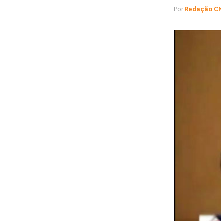
Por
Redação C