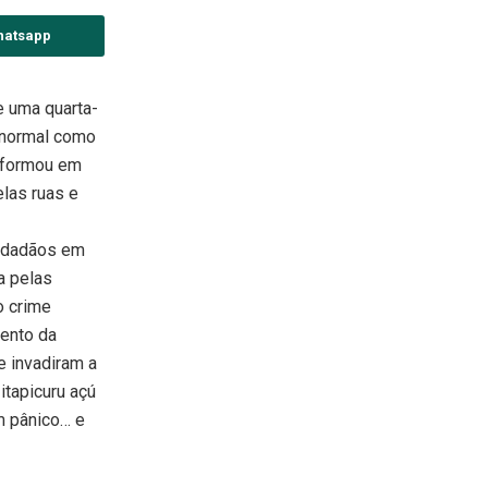
hatsapp
 uma quarta-
a,normal como
nsformou em
elas ruas e
cidadãos em
 pelas
o crime
mento da
e invadiram a
itapicuru açú
m pânico… e