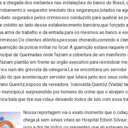
 a chegada dos meliantes nas instalações do banco do Brasil, 
rrobamento e sequestro imediato dos seguranças,lotados na age
diato segurados pelos criminosos conduzido para quebrar as p
e crédito ao lado desse estabelecimento bancário,que forçado 
ua arma de trabalho e dá entrada para os mesmos ao banco e e
riminoso.Os clientes atônitos,pessoas chorando,correndo e cl
uarnição da policia militar no local. A guarnição estava naquele
nicipal de Queimadas onde faziam a cobertura de um manifesto
faziam plantão em frente ao orgão executivo para reivindicar me
rios num ato grevista da categoria.Lá se encontrava um servido
ão do que acontecia,um servidor que lutava junto aos seus cole
lvano Queiróz,esposo da vereadora Ivanivalda Queiróz (Valda) 
o municipio,é surpreendido por homens do crime que o alvejam 
nica bala que tira sua vida,e deixando todos de luto com essa tr
Nossa reportagem via o exato momento que o cidaç
chega já sem sinais vitais ao Hospital Edson Silva,e
isso a dor de todos os presentes que ali estavam.in