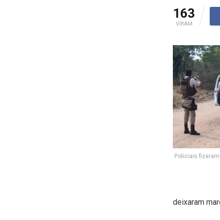
163
VIRAM
Policiais fizera
deixaram marc