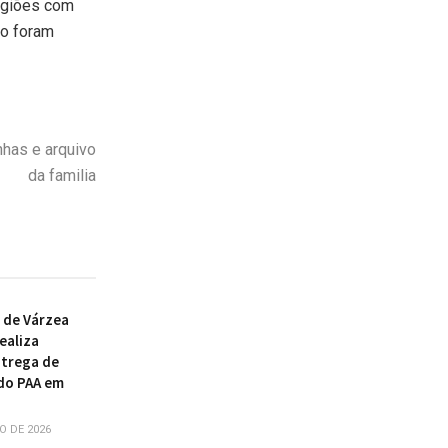
regiões com
ão foram
nhas
e arquivo
da familia
 de Várzea
ealiza
ntrega de
do PAA em
O DE 2026