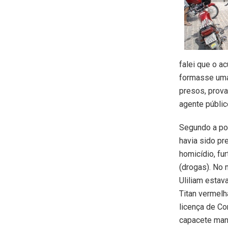
falei que o a
formasse uma
presos, prova
agente públic
Segundo a pol
havia sido pr
homicídio, fu
(drogas). No 
Uliliam estav
Titan vermel
licença de Co
capacete man