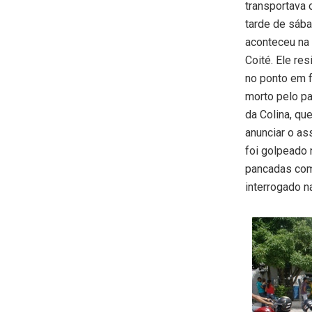
transportava 
tarde de sába
aconteceu na 
Coité. Ele re
no ponto em f
morto pelo pa
da Colina, qu
anunciar o as
foi golpeado n
pancadas com 
interrogado n