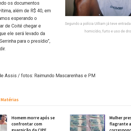
tando os documentos
ítima, além de R$ 40, em
stamos esperando o
Segundo a polícia Uilliam já teve entrada
lar de Coité chegar e
homicídio, furto e uso de dr
ue ele será levado da
Serrinha para o presídio”,
ir.
de Assis / fotos: Raimundo Mascarenhas e PM
Matérias
Homem morre após se
Mulher pre
confrontar com
flagrante 
guarnição da CIPE
correspon