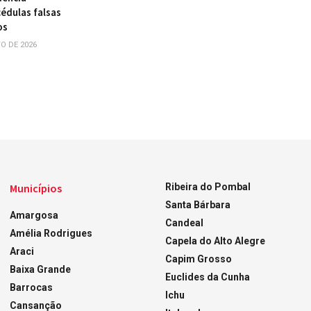
édulas falsas
os
O DE 2026
Municípios
Ribeira do Pombal
Santa Bárbara
Amargosa
Candeal
Amélia Rodrigues
Capela do Alto Alegre
Araci
Capim Grosso
Baixa Grande
Euclides da Cunha
Barrocas
Ichu
Cansanção