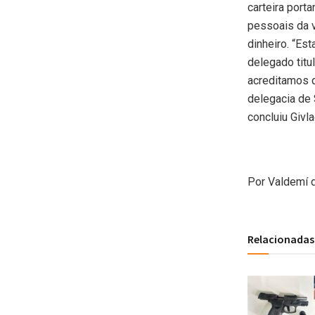
carteira por
pessoais da v
dinheiro. “E
delegado titu
acreditamos q
delegacia de 
concluiu Givlad
Por Valdemí 
Relacionadas