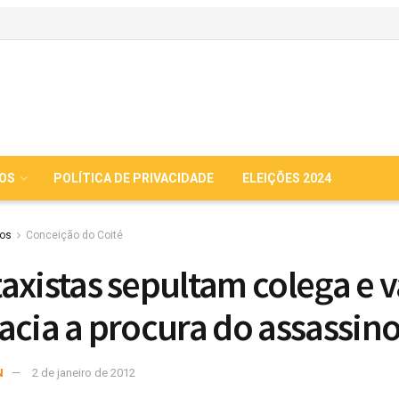
IOS
POLÍTICA DE PRIVACIDADE
ELEIÇÕES 2024
ios
Conceição do Coité
axistas sepultam colega e v
acia a procura do assassin
N
2 de janeiro de 2012