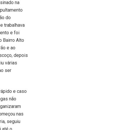
ssinado na
epultamento
ção do
 e trabalhava
ento e foi
 Bairro Alto
rão e ao
escoço, depois
iu várias
ao ser
rápido e caso
egas não
rganizaram
começou nas
ia, seguiu
i até o