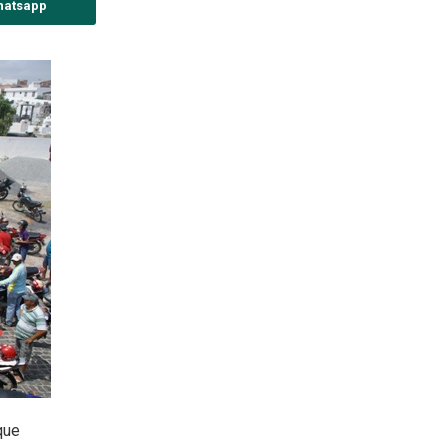
hatsapp
que