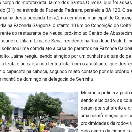
o corpo do mototaxista Jaime dos Santos Oliveira, que foi assa
do (31), na estrada da Fazenda Pedreira, paralela a BA 120. O s
manhã desta segunda-feira,2 no cemitério municipal de Concei
sidia na Fazenda Gangorra, distante 10 km de Conceição do Coité
rente ao restaurante de Neusa, próximo ao Centro de Abastecim
ssageiro Uiliam Lima de Sena, residente na Rua João Paulo II, no
e solicitou uma corrida até a casa de parentes na Fazenda Caldei
salto, Jaime reagiu, sendo atingido por um punhal na altura do p
a testa e ao cair, ainda tentou lutar com o assaltante, que desfer
o capacete na cabeça, segundo relato contado por ele próprio 
a manhã de domingo na delegacia de Serrinha.
Mesmo a polícia agindo 
sendo elucidado, os col
deram por satisfeito e o
uma manifestação que 
proximidades da rodoviár
pelo centro da cidade, fo