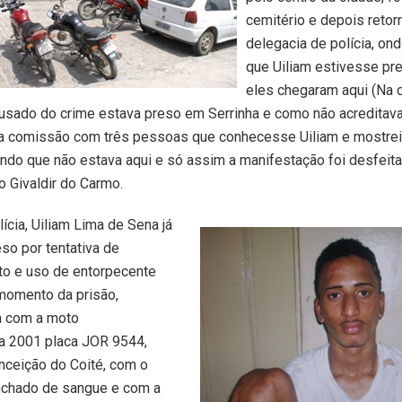
cemitério e depois retor
delegacia de polícia, o
que Uiliam estivesse pr
eles chegaram aqui (Na d
cusado do crime estava preso em Serrinha e como não acreditav
 comissão com três pessoas que conhecesse Uiliam e mostrei
ndo que não estava aqui e só assim a manifestação foi desfeita
o Givaldir do Carmo.
ícia, Uiliam Lima de Sena já
eso por tentativa de
rto e uso de entorpecente
momento da prisão,
a com a moto
ha 2001 placa JOR 9544,
nceição do Coité, com o
chado de sangue e com a