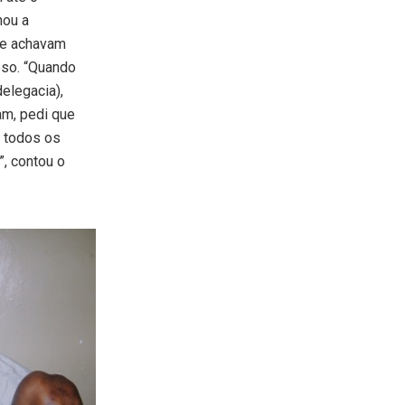
nou a
nde achavam
eso. “Quando
elegacia),
am, pedi que
 todos os
”, contou o