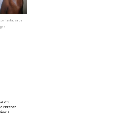
 por tentativa de
ogas
sa em
ao receber
dência