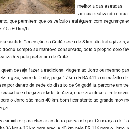
melhoria das estradas
vicinais realizando obras
nto, que permitem que os veículos traféguem com segurança e
e 70 a 80 km/h.
ivisa sentido Conceição do Coité cerca de 8 km são trafegáveis, 
o trecho sempre se manteve conservado, pois o próprio solo fa
ealizados pela prefeitura de Coité.
a quem deseja fazer a tradicional viagem ao Jorro ou mesmo par
la região, sairá de Coité, pega 17 km da BA 411 com asfalto de
ssa por dentro da sede do distrito de Salgadália, percorre um t
 cascalho e chega à cidade de Araci, onde acontece o entronca
 para o Jorro são mais 40 km, bom ficar atento ao grande movim
arga.
s caminhos para chegar ao Jorro passando por Conceição do Coi
ha 36 km + 36 km para Araci e 40 km pela BR 116 para o Jorro, n