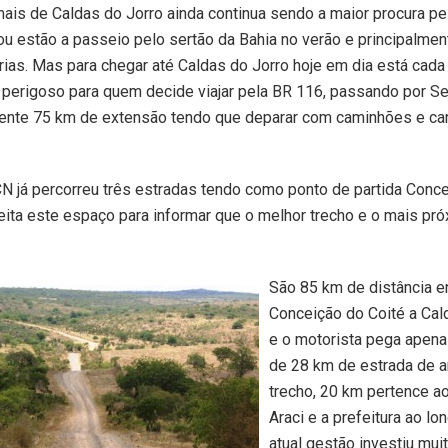
ais de Caldas do Jorro ainda continua sendo a maior procura pel
u estão a passeio pelo sertão da Bahia no verão e principalmen
rias. Mas para chegar até Caldas do Jorro hoje em dia está cad
perigoso para quem decide viajar pela BR 116, passando por Ser
nte 75 km de extensão tendo que deparar com caminhões e ca
.
N já percorreu três estradas tendo como ponto de partida Conc
eita este espaço para informar que o melhor trecho e o mais pr
São 85 km de distância e
Conceição do Coité a Cal
e o motorista pega apena
de 28 km de estrada de a
trecho, 20 km pertence a
Araci e a prefeitura ao lo
atual gestão investiu mui