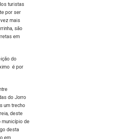
os turistas
te por ser
a vez mais
rinha, são
rretas em
eição do
óximo é por
ntre
das do Jorro
s um trecho
reia, deste
o município de
ngo desta
to em