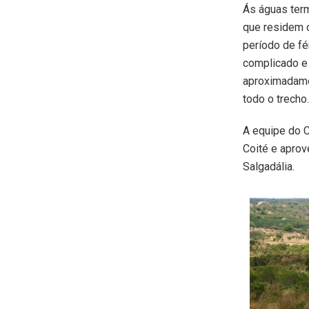
Ás águas term
que residem o
período de fé
complicado e 
aproximadame
todo o trecho
A equipe do C
Coité e aprov
Salgadália.