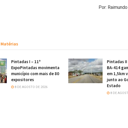
Por: Raimund
Matérias
Pintadas I – 11ª
Pintadas II
ExpoPintadas movimenta
BA-414 gan
município com mais de 80
em 1,5km v
expositores
junto ao G
Estado
8 DE AGOSTO DE 2026
8 DE AGOST