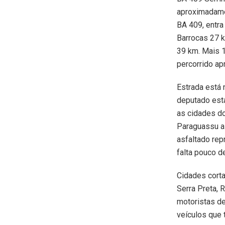
aproximadamen
BA 409, entra
Barrocas 27 k
39 km. Mais 1
percorrido a
Estrada está 
deputado esta
as cidades d
Paraguassu a
asfaltado rep
falta pouco d
Cidades cort
Serra Preta, 
motoristas de
veículos que