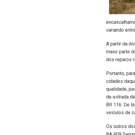
encascalhame
variando entr
A partir da d
maior parte d
dos reparos r
Portanto, par
cidades daque
qualidade, pa
de estrada de
BR 116. De lá
veículos de c
Os outros doi
BA 409 Serrin