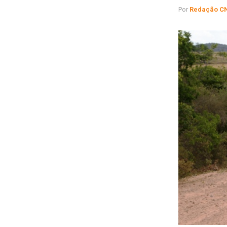
Por
Redação C