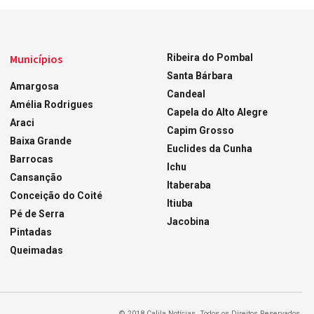
Municípios
Ribeira do Pombal
Santa Bárbara
Amargosa
Candeal
Amélia Rodrigues
Capela do Alto Alegre
Araci
Capim Grosso
Baixa Grande
Euclides da Cunha
Barrocas
Ichu
Cansanção
Itaberaba
Conceição do Coité
Itiuba
Pé de Serra
Jacobina
Pintadas
Queimadas
© 2018 Calila Notícias. Todos os Direitos Reservados.