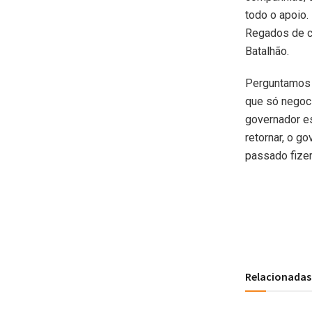
todo o apoio.
Regados de ca
Batalhão.
Perguntamos a
que só negoci
governador es
retornar, o g
passado fize
Relacionadas