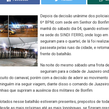
Depois da decisão unânime dos policiai
6º BPM, com sede em Senhor do Bonfim
manhã do sábado dia 04, quando estive
na sede do SINDI FERRO, onde logo em
seguiram para o quartel, de lá foi realiz
passeata pelas ruas da cidade, e retorn
frente do batalhão.
Na noite do mesmo sábado uma frota d
seguiriam para a cidade de Juazeiro on
rcuito do carnaval, porém com a decisão de aderir ao movimento g
ninguém iria seguir viagem, diante disso o comando de Juazeiro
hias que supriram a ausência dos militares de Bonfim.
lotados nesse batalhão estiveram presentes, prepostos de tod
desde as mais próximas até as mais longínquas, se fizeram pre