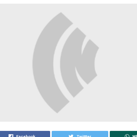
Facebook
Twittter
W