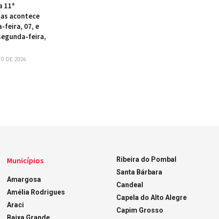
a 11ª
as acontece
-feira, 07, e
segunda-feira,
O DE 2026
Municípios
Ribeira do Pombal
Santa Bárbara
Amargosa
Candeal
Amélia Rodrigues
Capela do Alto Alegre
Araci
Capim Grosso
Baixa Grande