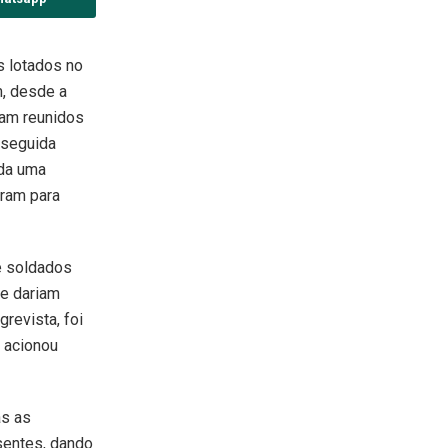
s lotados no
, desde a
ram reunidos
 seguida
ada uma
aram para
e soldados
de dariam
revista, foi
 acionou
as as
sentes, dando