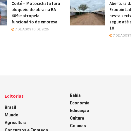
Coité – Motociclista fura
Abertura d
bloqueio de obra na BA
Expopintad
409 e atropela
nesta sexta
funcionário de empresa
segue até 
10
7 DE AGOSTO DE 2026
7 DE AGOST
Editorias
Bahia
Economia
Brasil
Educação
Mundo
Cultura
Agricultura
Colunas
Concursos e Emprego