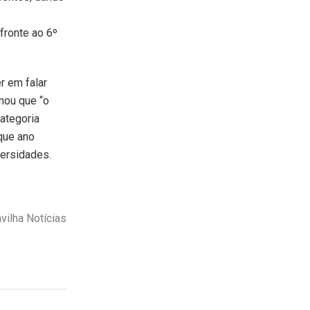
fronte ao 6º
r em falar
mou que “o
ategoria
que ano
ersidades.
vilha Notícias