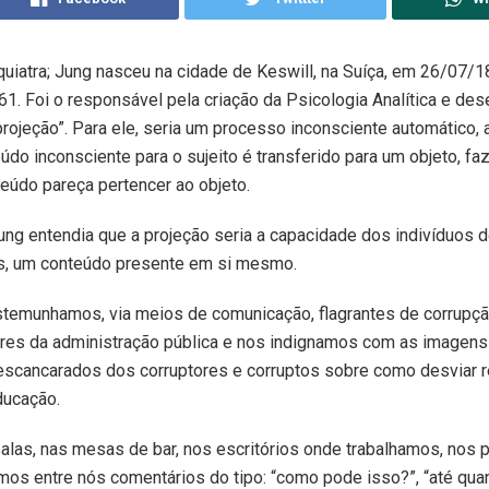
uiatra; Jung nasceu na cidade de Keswill, na Suíça, em 26/07/1
1. Foi o responsável pela criação da Psicologia Analítica e de
projeção”. Para ele, seria um processo inconsciente automático, 
údo inconsciente para o sujeito é transferido para um objeto, f
eúdo pareça pertencer ao objeto.
ung entendia que a projeção seria a capacidade dos indivíduos de
os, um conteúdo presente em si mesmo.
estemunhamos, via meios de comunicação, flagrantes de corrupç
res da administração pública e nos indignamos com as imagens 
escancarados dos corruptores e corruptos sobre como desviar 
ducação.
las, nas mesas de bar, nos escritórios onde trabalhamos, nos 
imos entre nós comentários do tipo: “como pode isso?”, “até qu