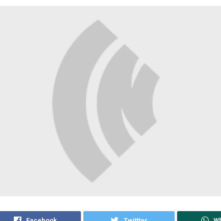
Facebook
Twittter
W