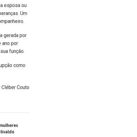
 da esposa ou
speranças. Um
ompanheiro.
a gerada por
 ano por
 sua função.
rrupção como
 Cléber Couto
 mulheres
livaldo