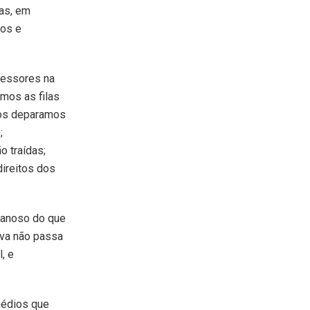
as, em
nos e
fessores na
mos as filas
nos deparamos
;
 traídas;
ireitos dos
danoso do que
iva não passa
, e
emédios que