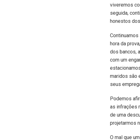
viveremos co
seguida, con
honestos dos
Continuamos a
hora da prova
dos bancos, 
com um engar
estacionamos 
maridos são e
seus emprega
Podemos afirm
as infrações 
de uma descul
projetarmos n
O mal que um 