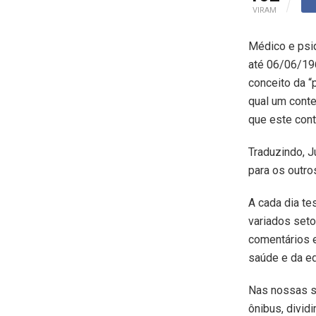
VIRAM
Médico e psiq
até 06/06/196
conceito da “
qual um conte
que este cont
Traduzindo, J
para os outr
A cada dia t
variados seto
comentários 
saúde e da e
Nas nossas sa
ônibus, divid