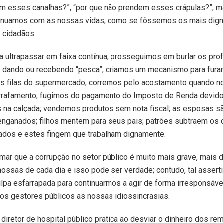
m esses canalhas?”, “por que não prendem esses crápulas?”; m
tinuamos com as nossas vidas, como se fôssemos os mais dig
 cidadãos.
 ultrapassar em faixa contínua; prosseguimos em burlar os pro
, dando ou recebendo “pesca”; criamos um mecanismo para furar
as filas do supermercado; corremos pelo acostamento quando 
rafamento; fugimos do pagamento do Imposto de Renda devido
na calçada; vendemos produtos sem nota fiscal; as esposas são
nganados; filhos mentem para seus pais; patrões subtraem os d
dos e estes fingem que trabalham dignamente.
ar que a corrupção no setor público é muito mais grave, mais 
nossas de cada dia e isso pode ser verdade; contudo, tal assert
pa esfarrapada para continuarmos a agir de forma irresponsável
os gestores públicos as nossas idiossincrasias.
diretor de hospital público pratica ao desviar o dinheiro dos r