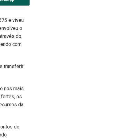
875 e viveu
senvolveu o
através do
azendo com
 transferir
ão nos mais
fortes, os
recursos da
pontos de
ando