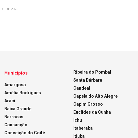
TO DE 2020
Municípios
Ribeira do Pombal
Santa Bárbara
Amargosa
Candeal
Amélia Rodrigues
Capela do Alto Alegre
Araci
Capim Grosso
Baixa Grande
Euclides da Cunha
Barrocas
Ichu
Cansanção
Itaberaba
Conceição do Coité
Itiuba