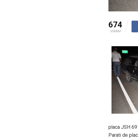
674
VIRAM
placa JSH 691
Parati de pl