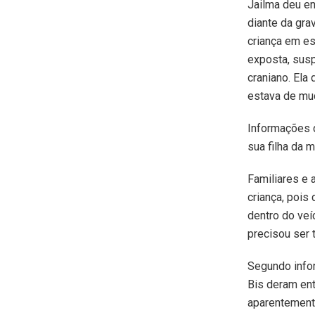
Jailma deu en
diante da gra
criança em es
exposta, sus
craniano. Ela 
estava de mud
Informações d
sua filha da 
Familiares e
criança, pois
dentro do veí
precisou ser 
Segundo infor
Bis deram ent
aparentemente