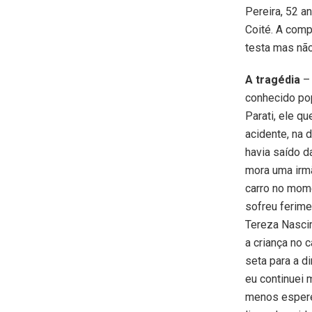
Pereira, 52 a
Coité. A comp
testa mas nã
A tragédia
– 
conhecido po
Parati, ele qu
acidente, na 
havia saído 
mora uma irmã
carro no mom
sofreu ferime
Tereza Nasci
a criança no c
seta para a d
eu continuei
menos esperei