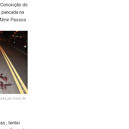
e Conceição do
e pancada na
Almir Passos.
tada por mais de
s , tentei