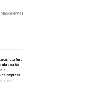
o Mascarenhas
ociclista fura
e obra na BA
pela
o de empresa
O DE 2026