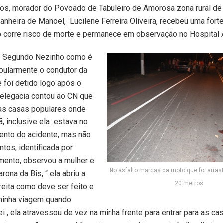
nos, morador do Povoado de Tabuleiro de Amorosa zona rural d
anheira de Manoel, Lucilene Ferreira Oliveira, recebeu uma fort
o corre risco de morte e permanece em observação no Hospital 
Segundo Nezinho como é
pularmente o condutor da
e foi detido logo após o
delegacia contou ao CN que
das casas populares onde
, inclusive ela estava no
ento do acidente, mas não
ntos, identificada por
mento, observou a mulher e
No asfalto marcas da moto que foi arras
arona da Bis, “ ela abriu a
20 metros
ireita como deve ser feito e
 minha viagem quando
 , ela atravessou de vez na minha frente para entrar para as casa