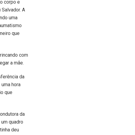
o corpo e
 Salvador. A
sendo uma
raumatismo
rneiro que
brincando com
egar a mãe.
ferência da
e uma hora
io que
condutora da
m um quadro
tinha deu