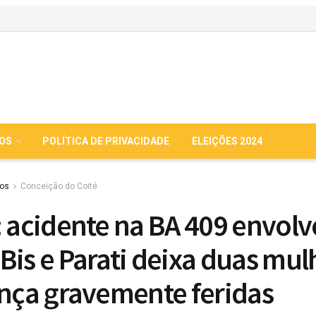
IOS
POLÍTICA DE PRIVACIDADE
ELEIÇÕES 2024
ios
Conceição do Coité
: acidente na BA 409 envol
Bis e Parati deixa duas mul
ança gravemente feridas