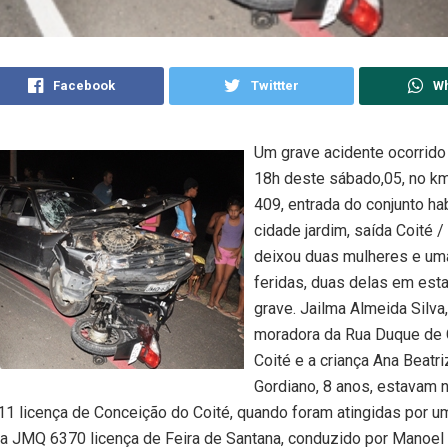
Facebook
Twittter
W
Um grave acidente ocorrido 
18h deste sábado,05, no k
409, entrada do conjunto ha
cidade jardim, saída Coité /
deixou duas mulheres e uma
feridas, duas delas em est
grave. Jailma Almeida Silva
moradora da Rua Duque de
Coité e a criança Ana Beatri
Gordiano, 8 anos, estavam 
1 licença de Conceição do Coité, quando foram atingidas por u
aca JMQ 6370 licença de Feira de Santana, conduzido por Manoe