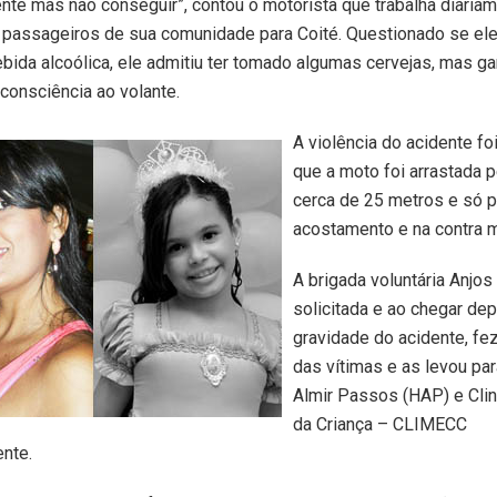
dente mas não conseguir”, contou o motorista que trabalha diari
 passageiros de sua comunidade para Coité. Questionado se ele
ida alcoólica, ele admitiu ter tomado algumas cervejas, mas gar
 consciência ao volante.
A violência do acidente fo
que a moto foi arrastada p
cerca de 25 metros e só p
acostamento e na contra
A brigada voluntária Anjos
solicitada e ao chegar de
gravidade do acidente, fe
das vítimas e as levou par
Almir Passos (HAP) e Cli
da Criança – CLIMECC
nte.