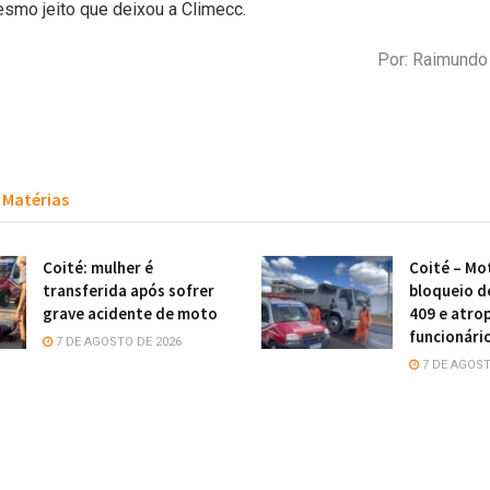
smo jeito que deixou a Climecc.
Por: Raimund
Matérias
Coité: mulher é
Coité – Mot
transferida após sofrer
bloqueio d
grave acidente de moto
409 e atro
funcionári
7 DE AGOSTO DE 2026
7 DE AGOST