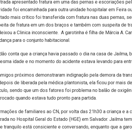
trada apresentado fratura em uma das pernas e escoriações pel
vidade foi encaminhada para outra unidade hospitalar em Feira ou
tado mais crítico foi transferida com fratura nas duas pernas, 
peita de fratura em um dos braços e também com suspeita de t
deixou a Clinica inconsciente. A garotinha é filha de Márcia A. Ca
ança para o conjunto habitacional.
ão conta que a criança havia passado o dia na casa de Jailma, 
mesma idade e no momento do acidente estava levando para entr
 amigos próximos demonstraram indignação pela demora da trans
 depois de liberada pela médica plantonista, ela ficou por mais d
culo, sendo que um dos fatores foi problema no balão de oxigên
trocado quando estava tudo pronto para partida.
mações de familiares ao CN, por volta das 21h30 a criança e a 
rada no Hospital Geral do Estado (HGE) em Salvador. Jailma te
 tranquilo está consiciente e conversando, enquanto que a garo