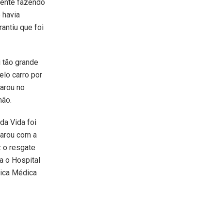
amente fazendo
 havia
antiu que foi
i tão grande
elo carro por
arou no
 mão.
 da Vida foi
parou com a
z o resgate
a o Hospital
nica Médica