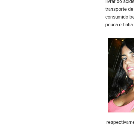
livrar do aci
transporte de
consumido beb
pouca e tinha
respectivame