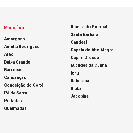
Municípios
Ribeira do Pombal
Santa Bárbara
Amargosa
Candeal
Amélia Rodrigues
Capela do Alto Alegre
Araci
Capim Grosso
Baixa Grande
Euclides da Cunha
Barrocas
Ichu
Cansanção
Itaberaba
Conceição do Coité
Itiuba
Pé de Serra
Jacobina
Pintadas
Queimadas