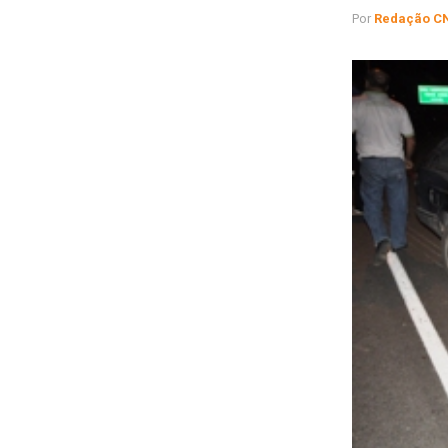
Por
Redação C