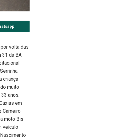
hatsapp
por volta das
m 31 da BA
bitacional
 Serrinha,
 criança
ado muito
, 33 anos,
 Caxias em
z Carneiro
na moto Bis
m veículo
l Nascimento