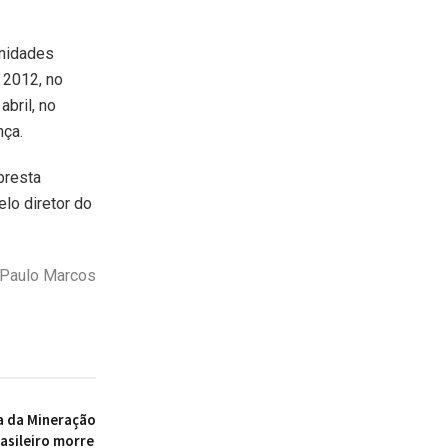
unidades
 2012, no
bril, no
nça.
presta
lo diretor do
 Paulo Marcos
a da Mineração
asileiro morre