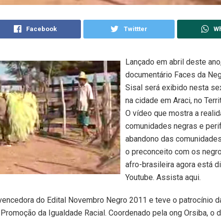
Facebook
Twittter
W
Lançado em abril deste ano
documentário Faces da Neg
Sisal será exibido nesta se
na cidade em Araci, no Territ
O vídeo que mostra a reali
comunidades negras e perif
abandono das comunidades
o preconceito com os negros
afro-brasileira agora está d
Youtube. Assista aqui.
é vencedora do Edital Novembro Negro 2011 e teve o patrocínio 
 Promoção da Igualdade Racial. Coordenado pela ong Orsiba, o 