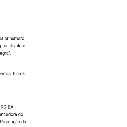
 maior número
para divulgar
egra”,
endes. É uma
 ORSIBA
vencedora do
e Promoção da