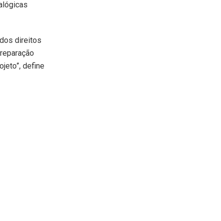
ialógicas
dos direitos
a reparação
jeto”, define