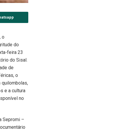
hatsapp
, o
ritude do
xta-feira 23
ório do Sisal.
dade de
éricas, o
 quilombolas,
 e a cultura
isponível no
da Sepromi –
documentário