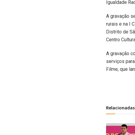
Igualdade Rac
A gravação s
rurais e na I
Distrito de S
Centro Cultur
A gravação co
serviços par
Filme, que la
Relacionadas