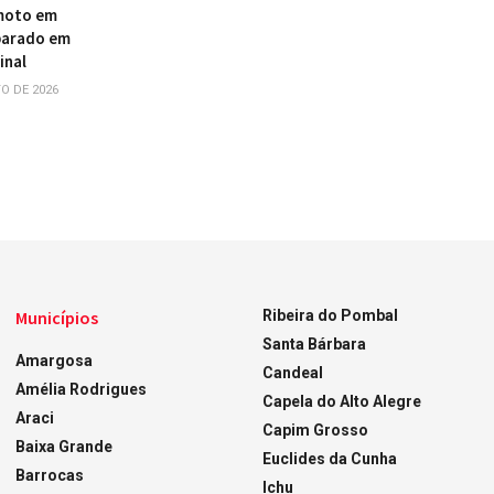
 moto em
parado em
inal
O DE 2026
Municípios
Ribeira do Pombal
Santa Bárbara
Amargosa
Candeal
Amélia Rodrigues
Capela do Alto Alegre
Araci
Capim Grosso
Baixa Grande
Euclides da Cunha
Barrocas
Ichu