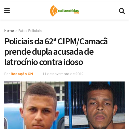
Home
Fatos Policiais
Policiais da 62ª CIPM/Camacã
prende dupla acusada de
latrocínio contra idoso
Por
Redação CN
11 de novembro de 2012