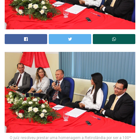
O juíz resolveu prestar uma homenagem a Retirolândia por ser a 100ª