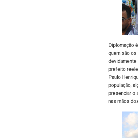
Diplomação é 
quem são os e
devidamente 
prefeito reel
Paulo Henriqu
população, al
presenciar o 
nas mãos dos 