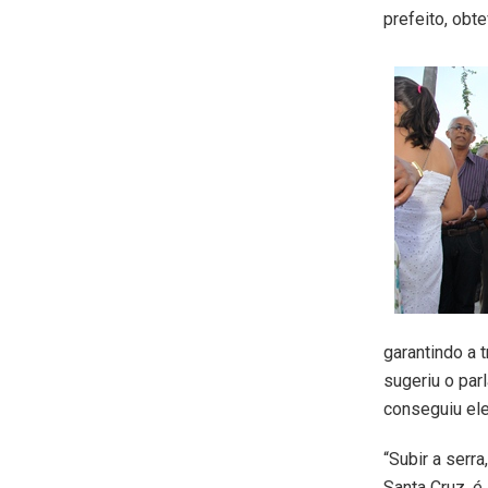
prefeito, obt
garantindo a 
sugeriu o par
conseguiu ele
“Subir a serr
Santa Cruz, é