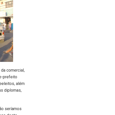
 da comercial,
-prefeito
eeleitos, além
us diplomas,
não seríamos