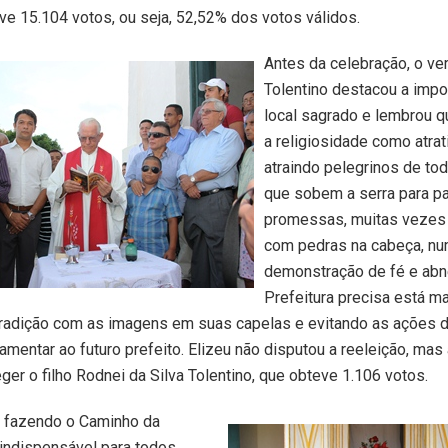
eve 15.104 votos, ou seja, 52,52% dos votos válidos.
Antes da celebração, o ve
Tolentino destacou a impo
local sagrado e lembrou 
a religiosidade como atrat
atraindo pelegrinos de to
que sobem a serra para p
promessas, muitas vezes 
com pedras na cabeça, n
demonstração de fé e abn
Prefeitura precisa está m
tradição com as imagens em suas capelas e evitando as ações d
lamentar ao futuro prefeito. Elizeu não disputou a reeleição, mas
ger o filho Rodnei da Silva Tolentino, que obteve 1.106 votos.
a, fazendo o Caminho da
 indispensável para todos