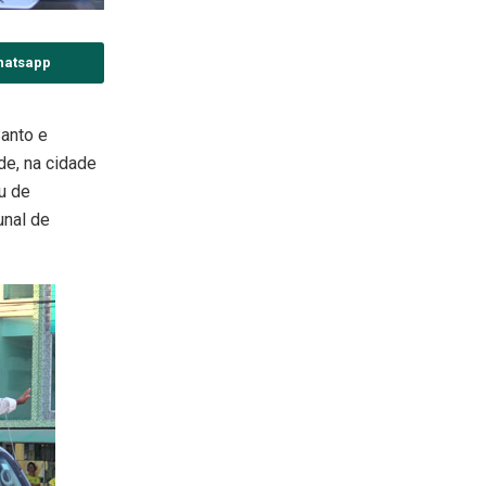
hatsapp
anto e
e, na cidade
u de
unal de