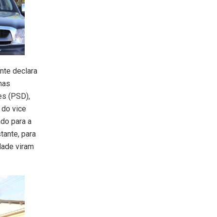
ente declara
mas
es (PSD),
 do vice
ado para a
tante, para
dade viram