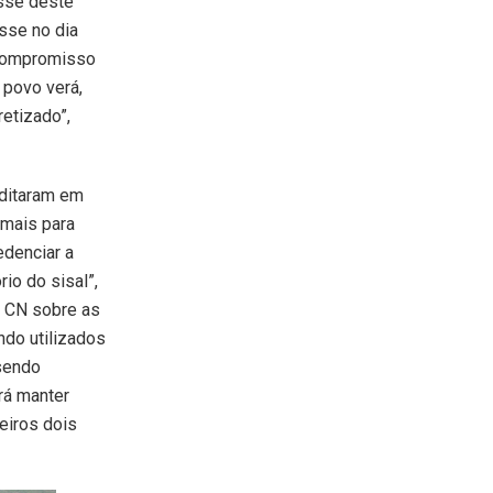
sse deste
sse no dia
 compromisso
 povo verá,
etizado”,
ditaram em
 mais para
edenciar a
io do sisal”,
o CN sobre as
do utilizados
 sendo
rá manter
eiros dois