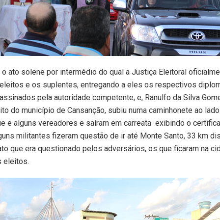
o ato solene por intermédio do qual a Justiça Eleitoral oficialm
leitos e os suplentes, entregando a eles os respectivos diplo
assinados pela autoridade competente, e, Ranulfo da Silva Gom
eito do município de Cansanção, subiu numa caminhonete ao lado
e e alguns vereadores e saíram em carreata exibindo o certific
guns militantes fizeram questão de ir até Monte Santo, 33 km dis
ato que era questionado pelos adversários, os que ficaram na ci
eleitos.