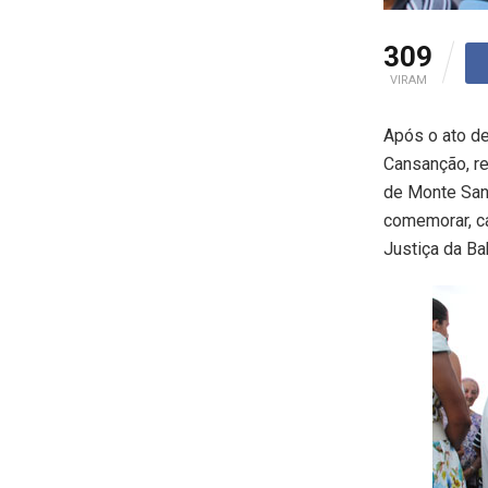
309
VIRAM
Após o ato d
Cansanção, r
de Monte Sant
comemorar, ca
Justiça da Ba