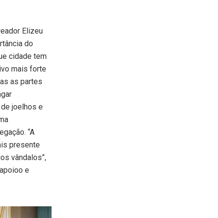
reador Elizeu
rtância do
que cidade tem
ivo mais forte
das as partes
agar
de joelhos e
uma
egação. “A
ais presente
os vândalos”,
 apoioo e