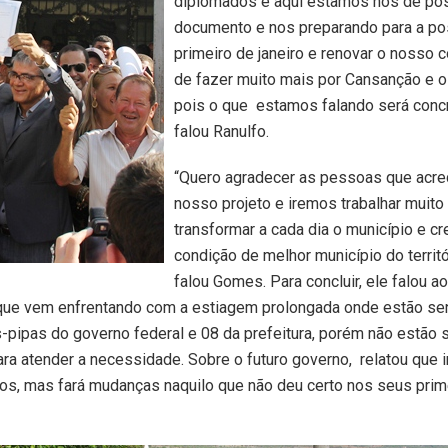
diplomados e aqui estamos nós de po
documento e nos preparando para a po
primeiro de janeiro e renovar o nosso
de fazer muito mais por Cansanção e o
pois o que estamos falando será concr
falou Ranulfo.
“Quero agradecer as pessoas que acre
nosso projeto e iremos trabalhar muito
transformar a cada dia o município e cr
condição de melhor município do territór
falou Gomes. Para concluir, ele falou a
 que vem enfrentando com a estiagem prolongada onde estão sen
pipas do governo federal e 08 da prefeitura, porém não estão
ara atender a necessidade. Sobre o futuro governo, relatou que i
os, mas fará mudanças naquilo que não deu certo nos seus prim