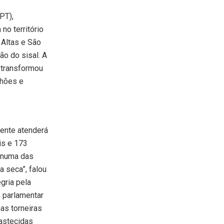
PT),
no território
 Altas e São
ão do sisal. A
 transformou
lhões e
mente atenderá
is e 173
s numa das
 seca”, falou
gria pela
a parlamentar
as torneiras
astecidas