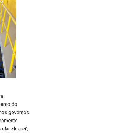
ra
mento do
 nos governos
 momento
ular alegria”,