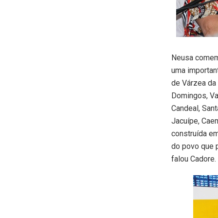
Neusa comemo
uma importan
de Várzea da 
Domingos, Val
Candeal, Sant
Jacuípe, Caem
construída em
do povo que 
falou Cadore.