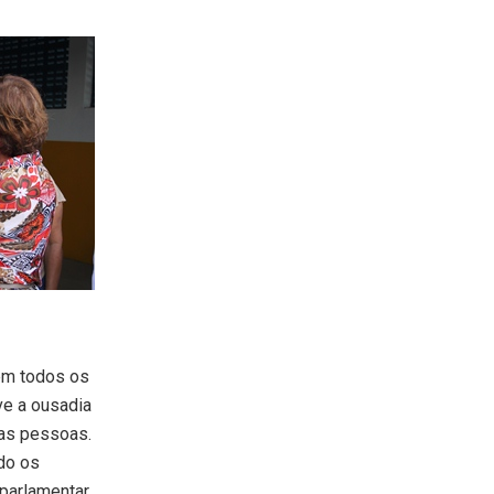
em todos os
ve a ousadia
das pessoas.
do os
parlamentar.