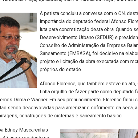
A petista concluiu a conversa com o CN, dest
importância do deputado federal Afonso Flor
luta para concretização desta obra. Quando s
Desenvolvimento Urbano (SEDUR) e presiden
Conselho de Administração da Empresa Baia
Saneamento (EMBASA), foi decisivo na elabo
projeto e licitação da obra executada com re
próprios do estado.
Afonso Florence, que também esteve no ato,
tinha orgulho de fazer parte como deputado f
ernos Dilma e Wagner. Em seu pronunciamento, Florence falou s
tão sendo desenvolvidas para amenizar o sofrimento da seca, 
rragens, construções de cisternas e saneamento básico.
sa Edney Mascarenhas
 47 anos, residente no