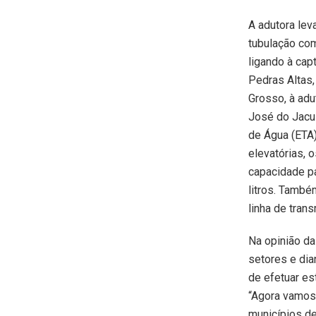
A adutora lev
tubulação co
ligando à cap
Pedras Altas,
Grosso, à ad
José do Jacu
de Água (ETA)
elevatórias, 
capacidade p
litros. Tamb
linha de tran
Na opinião d
setores e dia
de efetuar es
“Agora vamos 
municípios de