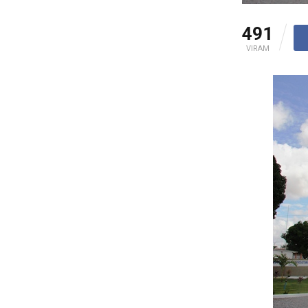
491
VIRAM