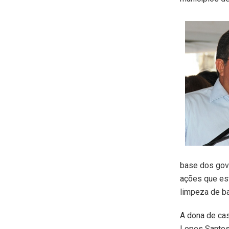
base dos gov
ações que es
limpeza de ba
A dona de ca
Lopes Santos,