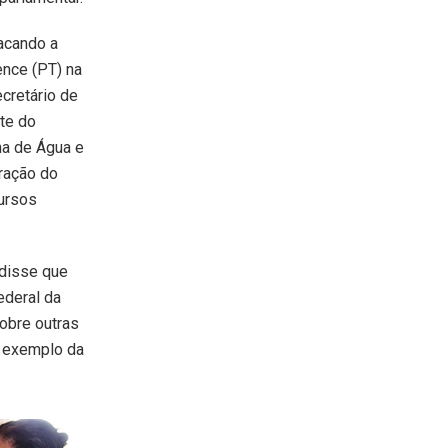
acando a
ence (PT) na
ecretário de
te do
na de Água e
ração do
cursos
 disse que
ederal da
obre outras
a exemplo da