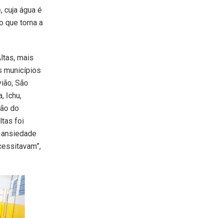
 cuja água é
o que torna a
ltas, mais
s municípios
vião, São
, Ichu,
hão do
tas foi
a ansiedade
cessitavam”,