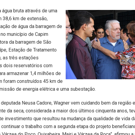
a água bruta através de uma
m 38,6 km de extensão,
tação de água da barragem de
 no município de Capim
utora da barragem de São
ípe, Estação de Tratamento
, as três estações
os dois reservatórios com
ara armazenar 1,4 milhões de
ém foram construídos 45 km de
smissão de energia elétrica e uma subestação.
a deputada Neusa Cadore, Wagner vem cuidando bem da região 
nte da seca, considerada a maior dos últimos cinquenta anos, te
te investimento que resultou na mudança da qualidade de vida 
continuar o trabalho com a segunda etapa do projeto benefician
 Várzea do Poço, Quixabeira, Mairi e Várzea da Roça”, afirmou a 