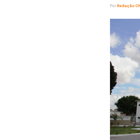
Por
Redação C