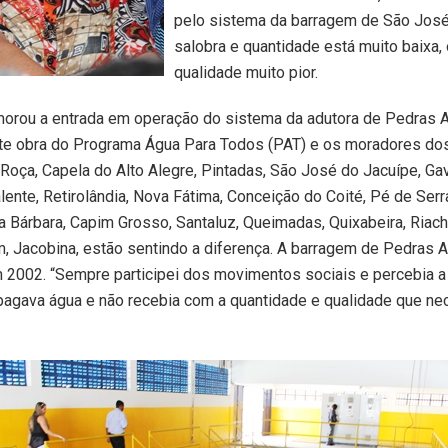
pelo sistema da barragem de São José,
salobra e quantidade está muito baixa, 
qualidade muito pior.
rou a entrada em operação do sistema da adutora de Pedras A
te obra do Programa Água Para Todos (PAT) e os moradores do
Roça, Capela do Alto Alegre, Pintadas, São José do Jacuípe, Ga
ente, Retirolândia, Nova Fátima, Conceição do Coité, Pé de Serra
a Bárbara, Capim Grosso, Santaluz, Queimadas, Quixabeira, Riac
, Jacobina, estão sentindo a diferença. A barragem de Pedras Al
 2002. “Sempre participei dos movimentos sociais e percebia 
pagava água e não recebia com a quantidade e qualidade que ne