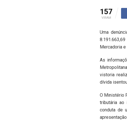
157
VIRAM
Uma denúncia
8.191.663,6
Mercadoria e 
As informaçõ
Metropolitan
vistoria rea
dívida isento
O Ministério 
tributária ao
conduta de u
apresentação 