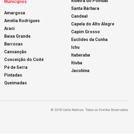
Municípios
Ribeira do Pombal
Santa Bárbara
Amargosa
Candeal
Amélia Rodrigues
Capela do Alto Alegre
Araci
Capim Grosso
Baixa Grande
Euclides da Cunha
Barrocas
Ichu
Cansanção
Itaberaba
Conceição do Coité
Itiuba
Pé de Serra
Jacobina
Pintadas
Queimadas
© 2018 Calila Notícias. Todos os Direitos Reservados.