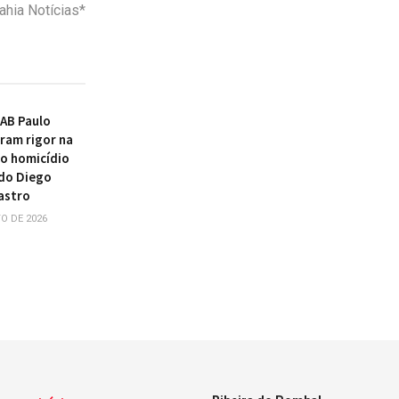
hia Notícias*
AB Paulo
ram rigor na
o homicídio
do Diego
astro
O DE 2026