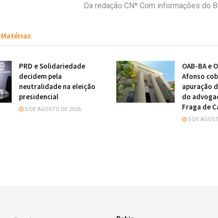
Da redação CN* Com informações do Ba
Matérias
PRD e Solidariedade
OAB-BA e O
decidem pela
Afonso cob
neutralidade na eleição
apuração d
presidencial
do advoga
Fraga de C
5 DE AGOSTO DE 2026
5 DE AGOST