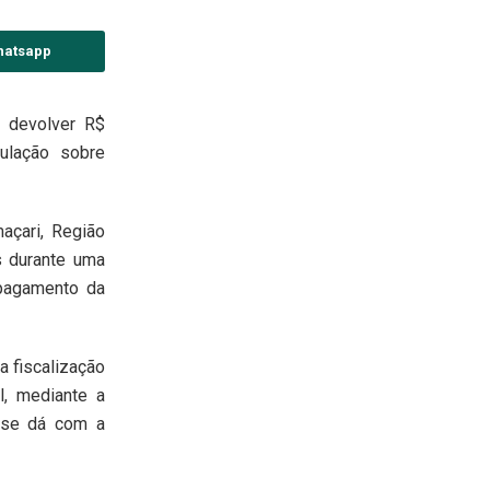
hatsapp
a devolver R$
ulação sobre
açari, Região
s durante uma
 pagamento da
a fiscalização
il, mediante a
e se dá com a