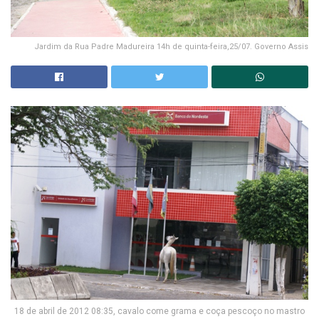
Jardim da Rua Padre Madureira 14h de quinta-feira,25/07. Governo Assis
18 de abril de 2012 08:35, cavalo come grama e coça pescoço no mastro