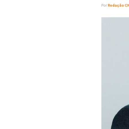
Por
Redação C