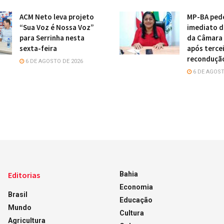
ACM Neto leva projeto
MP-BA ped
“Sua Voz é Nossa Voz”
imediato d
para Serrinha nesta
da Câmara
sexta-feira
após terce
reconduçã
6 DE AGOSTO DE 2026
6 DE AGOST
Editorias
Bahia
Economia
Brasil
Educação
Mundo
Cultura
Agricultura