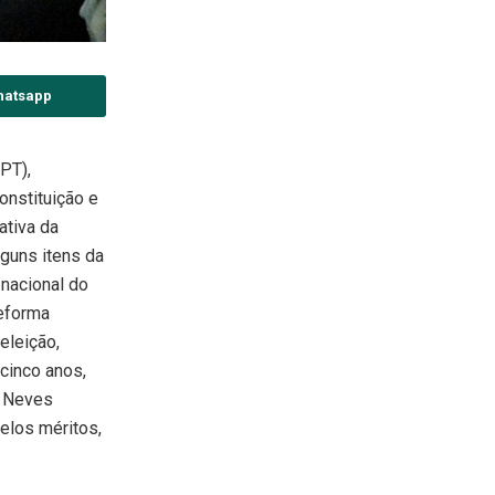
hatsapp
PT),
nstituição e
ativa da
lguns itens da
 nacional do
eforma
eeleição,
cinco anos,
o Neves
elos méritos,