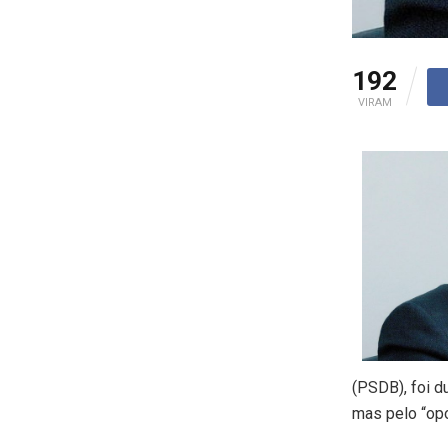
192
VIRAM
(PSDB), foi d
mas pelo “op