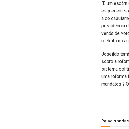
“É um escárni
esquecem som
a do casuísmo
presidência 
venda de voto
reeleito no a
Joseildo tamb
sobre a refor
sistema polít
uma reforma 
mandatos ? O 
Relacionadas