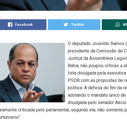
Facebook
Twittter
W
O deputado Joseildo Ramos (
presidente da Comissão de Co
Justiça da Assembleia Legisl
Bahia, não poupou críticas a a
lista divulgada pela executiva
PSDB com as propostas de r
política. A defesa do fim da r
adotando o mandato único de 
divulgada pelo senador Aéci
uramente criticada pelo parlamentar, segundo ele, não somente p
ortunismo”.