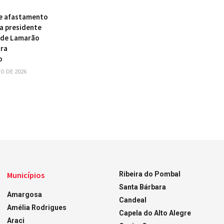
e afastamento
a presidente
 de Lamarão
ira
o
O DE 2026
Municípios
Ribeira do Pombal
Santa Bárbara
Amargosa
Candeal
Amélia Rodrigues
Capela do Alto Alegre
Araci