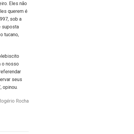
iro. Eles não
les querem é
1997, sob a
e suposta
o tucano,
lebiscito
m o nosso
referendar
ervar seus
, opinou.
Rogério Rocha