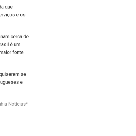
da que
erviços e os
anham cerca de
rasil é um
maior fonte
 quiserem se
rtugueses e
hia Notícias*