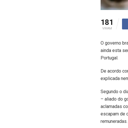
181
VIRAM
O governo bra
ainda esta se
Portugal.
De acordo com
explicada nem
Segundo o diá
– aliado do 
aclamadas com
escapam de cr
remuneradas.