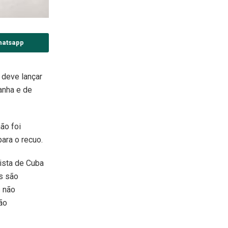
hatsapp
 deve lançar
anha e de
ão foi
ara o recuo.
ista de Cuba
s são
s não
ão