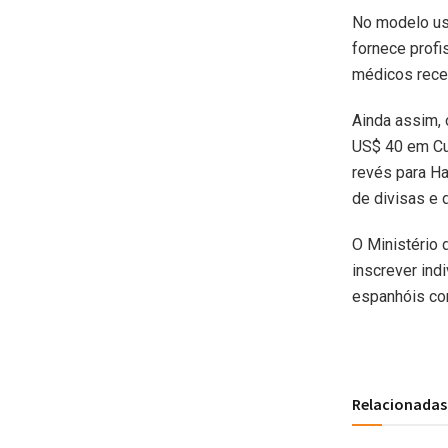
No modelo us
fornece profi
médicos rece
Ainda assim, 
US$ 40 em Cub
revés para Ha
de divisas e 
O Ministério 
inscrever ind
espanhóis com
Relacionadas