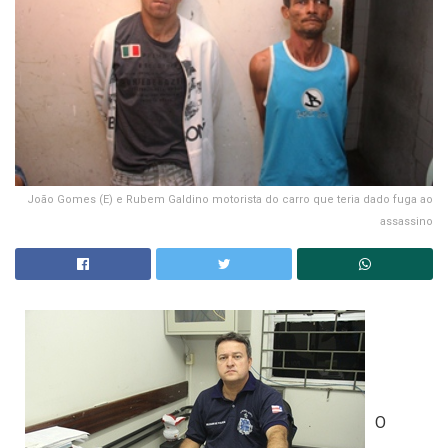
João Gomes (E) e Rubem Galdino motorista do carro que teria dado fuga ao
assassino
O