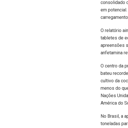
consolidado 
em potencial
carregamentos
O relatório a
tabletes de e
apreensões s
anfetamina re
O centro da p
bateu record
cultivo da co
menos do que 
Nações Unida
América do Su
No Brasil, a 
toneladas par