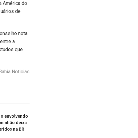
a América do
suários de
onselho nota
entre a
estudos que
ahia Noticias
ão envolvendo
aminhão deixa
eridos na BR