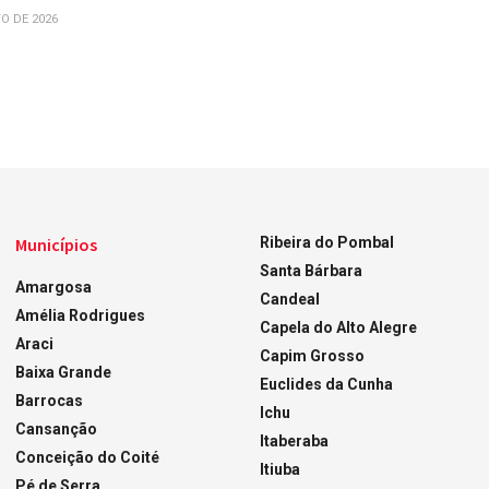
O DE 2026
Municípios
Ribeira do Pombal
Santa Bárbara
Amargosa
Candeal
Amélia Rodrigues
Capela do Alto Alegre
Araci
Capim Grosso
Baixa Grande
Euclides da Cunha
Barrocas
Ichu
Cansanção
Itaberaba
Conceição do Coité
Itiuba
Pé de Serra