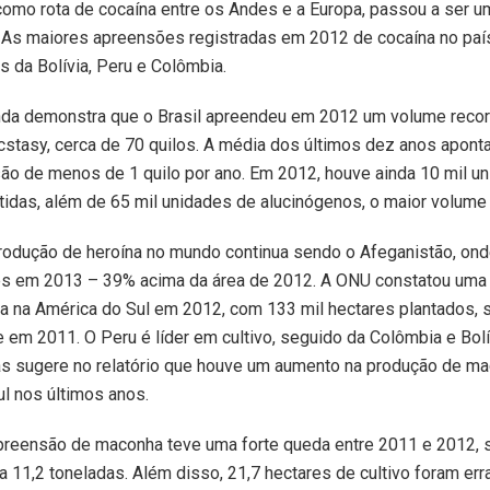
como rota de cocaína entre os Andes e a Europa, passou a ser 
. As maiores apreensões registradas em 2012 de cocaína no paí
 da Bolívia, Peru e Colômbia.
inda demonstra que o Brasil apreendeu em 2012 um volume reco
cstasy, cerca de 70 quilos. A média dos últimos dez anos apont
ão de menos de 1 quilo por ano. Em 2012, houve ainda 10 mil u
tidas, além de 65 mil unidades de alucinógenos, o maior volum
rodução de heroína no mundo continua sendo o Afeganistão, onde
es em 2013 – 39% acima da área de 2012. A ONU constatou uma
ca na América do Sul em 2012, com 133 mil hectares plantados,
em 2011. O Peru é líder em cultivo, seguido da Colômbia e Bolí
s sugere no relatório que houve um aumento na produção de ma
l nos últimos anos.
apreensão de maconha teve uma forte queda entre 2011 e 2012, 
a 11,2 toneladas. Além disso, 21,7 hectares de cultivo foram er