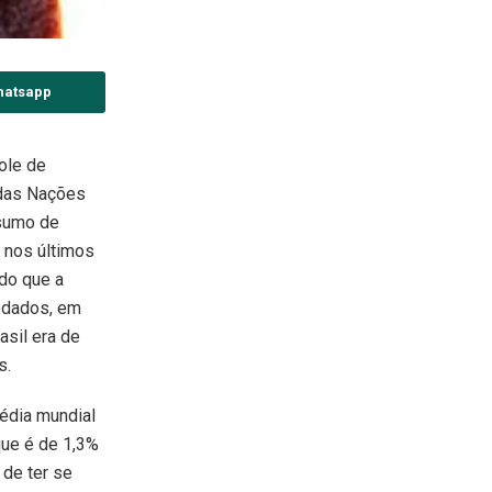
hatsapp
ole de
 das Nações
nsumo de
 nos últimos
 do que a
 dados, em
asil era de
s.
média mundial
que é de 1,3%
 de ter se