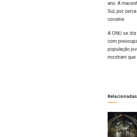
ano. A macon
Sul, por cerc
cocaína.
A ONU se diz
com preocupa
população jov
mostram que 
Relacionadas