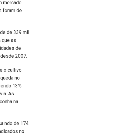
um mercado
s foram de
rde de 339 mil
a que as
nidades de
e desde 2007.
 o cultivo
 queda no
 sendo 13%
via. As
conha na
saindo de 174
radicados no