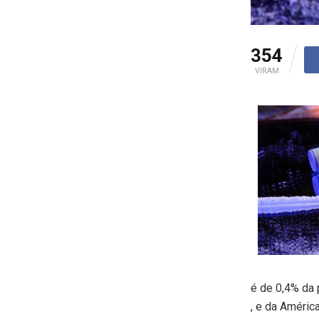
354
VIRAM
é de 0,4% da 
, e da Améric