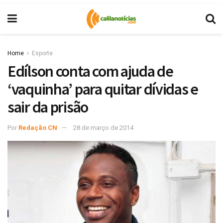
Home
Esporte
Edílson conta com ajuda de
‘vaquinha’ para quitar dívidas e
sair da prisão
Por
Redação CN
28 de março de 2014