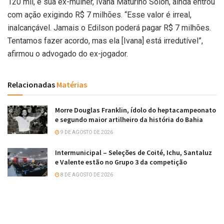
120 mil, e sua ex-mulher, Ivana Maturino Solon, ainda entrou
com ação exigindo R$ 7 milhões. “Esse valor é irreal,
inalcançável. Jamais o Edilson poderá pagar R$ 7 milhões.
Tentamos fazer acordo, mas ela [Ivana] está irredutível”,
afirmou o advogado do ex-jogador.
Relacionadas
Matérias
Morre Douglas Franklin, ídolo do heptacampeonato
e segundo maior artilheiro da história do Bahia
9 DE AGOSTO DE 2026
Intermunicipal – Seleções de Coité, Ichu, Santaluz
e Valente estão no Grupo 3 da competição
8 DE AGOSTO DE 2026