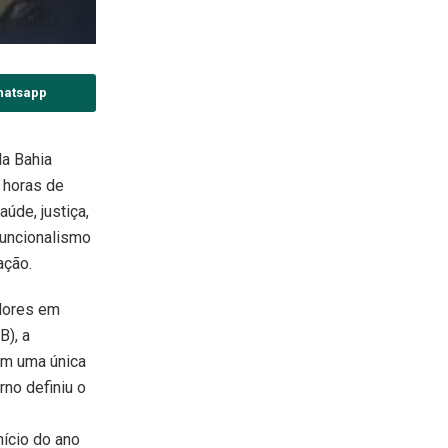
hatsapp
da Bahia
 horas de
aúde, justiça,
funcionalismo
ação.
dores em
B), a
em uma única
rno definiu o
ício do ano