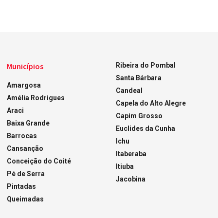
Municípios
Ribeira do Pombal
Santa Bárbara
Amargosa
Candeal
Amélia Rodrigues
Capela do Alto Alegre
Araci
Capim Grosso
Baixa Grande
Euclides da Cunha
Barrocas
Ichu
Cansanção
Itaberaba
Conceição do Coité
Itiuba
Pé de Serra
Jacobina
Pintadas
Queimadas