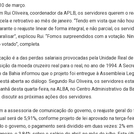
 10 de março.
 Rui Oliveira, coordenador da APLB, os servidores querem o re
cela e retroativo ao mês de janeiro. “Tendo em vista que não ho
rante o reajuste linear de forma integral, e não parcial, os servi
ralisar”, explicou Rui. “Fomos surpreendidos com a votação. N
o votado”, completa.
icação é a das perdas salariais provocadas pela Unidade Real de
sição da moeda cruzeiro real para o real, no ano de 1994. A Secr
 da Bahia informou que o projeto foi entregue à Assembleia Leg
está aberta ao diálogo. Segundo Rui Oliveira, os servidores est
anhã desta quarta-feira, na ALBA, no Centro Administrativo da B
a discutir as próximas ações dos servidores.
 a assessoria de comunicação do governo, o reajuste geral do
ual será de 5,91%, conforme projeto de lei aprovado na terça-feir
o o governo, o pagamento será dividido em duas vezes: 2% em a
janeiro, e 3,84% sobre o salário de abril, no mês de julho. Esta úl