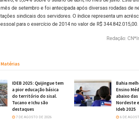
o mês de setembro e foi antecipada após diversas rodadas de 
ações sindicais dos servidores. O índice representa um acrés
ssoal para o exercício de 2014 no valor de R$ 344.842.015,00.
Redação: CN*I
Matérias
IDEB 2025: Quijingue tem
Bahia melh
a pior educação básica
Ensino Méd
do território do sisal.
abaixo das
Tucano e Ichu são
Nordeste e
destaques
Ideb 2025
7 DE AGOSTO DE 2026
6 DE AGOST