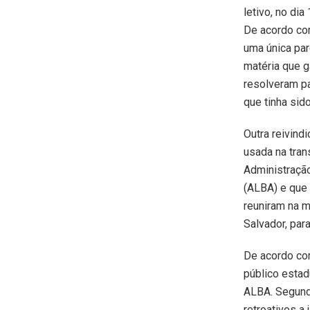
letivo, no dia
De acordo com
uma única par
matéria que ga
resolveram pa
que tinha sid
Outra reivind
usada na tran
Administração
(ALBA) e que 
reuniram na m
Salvador, par
De acordo com
público estad
ALBA. Segund
retroativos a 