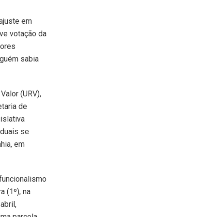
ajuste em
uve votação da
dores
inguém sabia
 Valor (URV),
etaria de
islativa
aduais se
ahia, em
 funcionalismo
a (1º), na
bril,
tima parcela