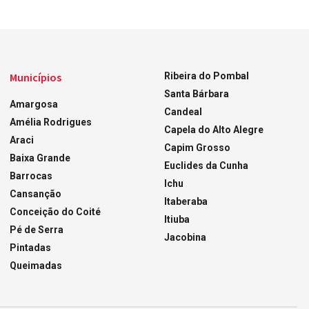
Municípios
Ribeira do Pombal
Santa Bárbara
Amargosa
Candeal
Amélia Rodrigues
Capela do Alto Alegre
Araci
Capim Grosso
Baixa Grande
Euclides da Cunha
Barrocas
Ichu
Cansanção
Itaberaba
Conceição do Coité
Itiuba
Pé de Serra
Jacobina
Pintadas
Queimadas