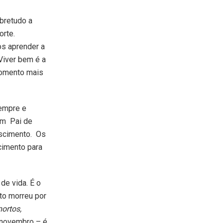
bretudo a
orte.
os aprender a
Viver bem é a
momento mais
sempre e
um Pai de
ascimento. Os
cimento para
de vida. É o
sto morreu por
ortos,
 novembro – é