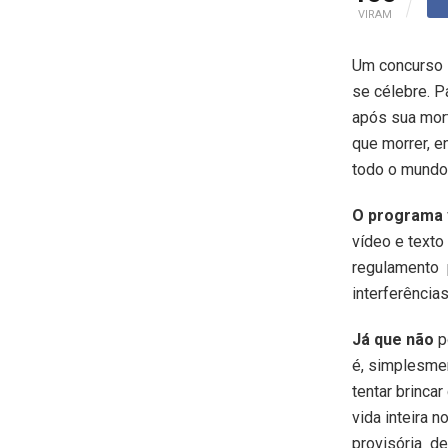
VIRAM
Um concurso 
se célebre. Pa
após sua mort
que morrer, e
todo o mundo
O programa
vídeo e texto
regulamento 
interferência
Já que não
p
é, simplesmen
tentar brinca
vida inteira 
provisória d