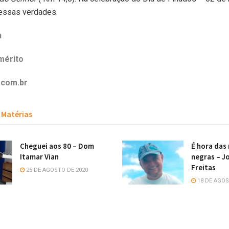
essas verdades.
n
mérito
.com.br
Matérias
Cheguei aos 80 – Dom
É hora das
Itamar Vian
negras – Jo
Freitas
25 DE AGOSTO DE 2020
18 DE AGOS