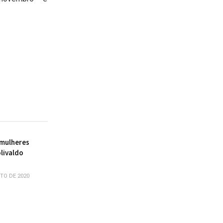
 mulheres
livaldo
TO DE 2020