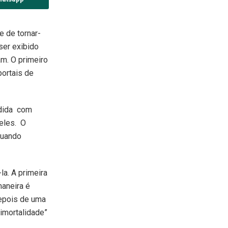
 de tornar-
 ser exibido
m. O primeiro
portais de
edida com
deles. O
quando
a. A primeira
maneira é
Depois de uma
imortalidade”