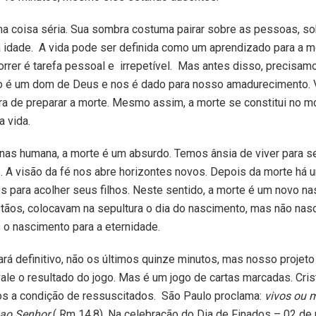
a coisa séria. Sua sombra costuma pairar sobre as pessoas, so
ta idade. A vida pode ser definida como um aprendizado para a m
rrer é tarefa pessoal e irrepetível. Mas antes disso, precisam
po é um dom de Deus e nos é dado para nosso amadurecimento. 
ra de preparar a morte. Mesmo assim, a morte se constitui no 
a vida.
as humana, a morte é um absurdo. Temos ânsia de viver para 
. A visão da fé nos abre horizontes novos. Depois da morte há 
s para acolher seus filhos. Neste sentido, a morte é um novo n
stãos, colocavam na sepultura o dia do nascimento, mas não nas
o nascimento para a eternidade.
ará definitivo, não os últimos quinze minutos, mas nosso projeto 
 vale o resultado do jogo. Mas é um jogo de cartas marcadas. Cri
os a condição de ressuscitados. São Paulo proclama:
vivos ou m
 ao Senhor
( Rm 14,8). Na celebração do Dia de Finados – 02 de