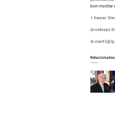
bom meditar 
+ Itamar Via
Arcebispo E
di.vianfs@ig
Relacionadas