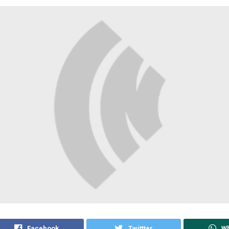
Facebook
Twittter
W