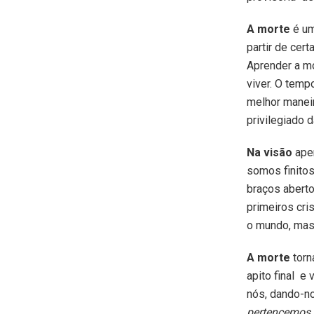
A morte
é um
partir de cer
Aprender a mo
viver. O tem
melhor manei
privilegiado d
Na visão
apen
somos finitos
braços aberto
primeiros cri
o mundo, mas 
A morte
torn
apito final e
nós, dando-n
pertencemos