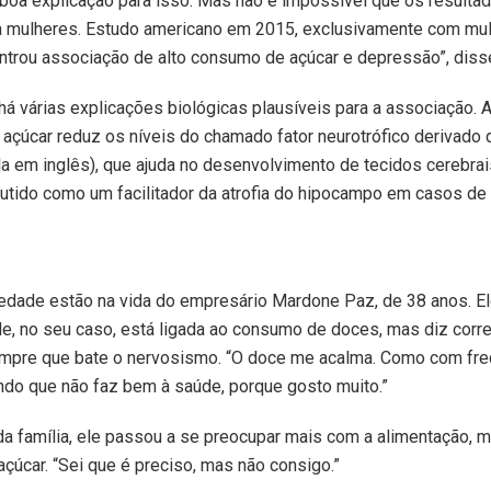
boa explicação para isso. Mas não é impossível que os result
a mulheres. Estudo americano em 2015, exclusivamente com mul
trou associação de alto consumo de açúcar e depressão”, disse
há várias explicações biológicas plausíveis para a associação. A
 açúcar reduz os níveis do chamado fator neurotrófico derivado 
la em inglês), que ajuda no desenvolvimento de tecidos cerebra
utido como um facilitador da atrofia do hipocampo em casos de
edade estão na vida do empresário Mardone Paz, de 38 anos. E
e, no seu caso, está ligada ao consumo de doces, mas diz corre
empre que bate o nervosismo. “O doce me acalma. Como com fre
o que não faz bem à saúde, porque gosto muito.”
a família, ele passou a se preocupar mais com a alimentação, 
çúcar. “Sei que é preciso, mas não consigo.”