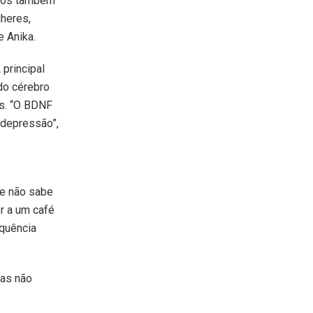
ados também
heres,
 Anika.
 principal
do cérebro
is. “O BDNF
 depressão”,
le não sabe
r a um café
quência
mas não