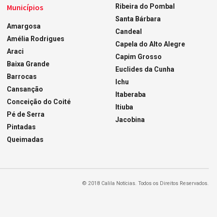
Municípios
Ribeira do Pombal
Santa Bárbara
Amargosa
Candeal
Amélia Rodrigues
Capela do Alto Alegre
Araci
Capim Grosso
Baixa Grande
Euclides da Cunha
Barrocas
Ichu
Cansanção
Itaberaba
Conceição do Coité
Itiuba
Pé de Serra
Jacobina
Pintadas
Queimadas
© 2018 Calila Notícias. Todos os Direitos Reservados.