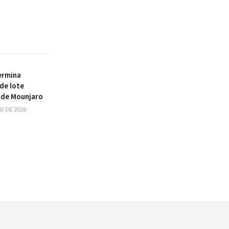
ermina
de lote
o de Mounjaro
O DE 2026