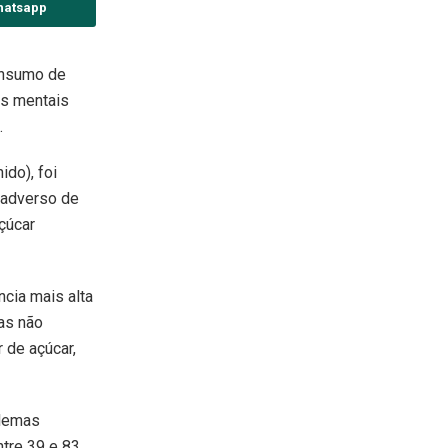
hatsapp
onsumo de
as mentais
.
ido), foi
o adverso de
çúcar
cia mais alta
tas não
 de açúcar,
blemas
ntre 39 e 83