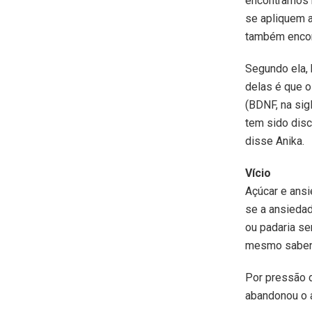
encontramos 
se apliquem 
também encon
Segundo ela, 
delas é que o
(BDNF, na sig
tem sido disc
disse Anika.
Vício
Açúcar e ansi
se a ansiedad
ou padaria s
mesmo sabend
Por pressão d
abandonou o a