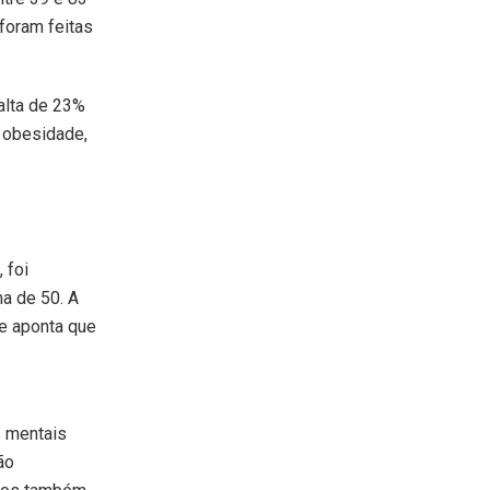
foram feitas
alta de 23%
 obesidade,
 foi
a de 50. A
e aponta que
s mentais
ão