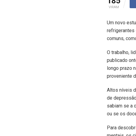
185
VIRAM
Um novo estud
refrigerante
comuns, como
O trabalho, l
publicado ont
longo prazo 
proveniente d
Altos níveis 
de depressão 
sabiam se a 
ou se os doc
Para descobr
mentais, os c