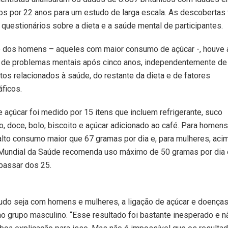
os por 22 anos para um estudo de larga escala. As descobertas 
uestionários sobre a dieta e a saúde mental de participantes.
o dos homens – aqueles com maior consumo de açúcar -, houve 
a de problemas mentais após cinco anos, independentemente de
s relacionados à saúde, do restante da dieta e de fatores
ficos.
açúcar foi medido por 15 itens que incluem refrigerante, suco
do, doce, bolo, biscoito e açúcar adicionado ao café. Para homens,
lto consumo maior que 67 gramas por dia e, para mulheres, acim
Mundial da Saúde recomenda uso máximo de 50 gramas por dia 
 passar dos 25.
udo seja com homens e mulheres, a ligação de açúcar e doença
o grupo masculino. “Esse resultado foi bastante inesperado e n