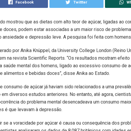
Facebook
Twittter
W
o mostrou que as dietas com alto teor de açúcar, ligadas ao c
s e doces, podem estar associadas a um maior risco de problem
 ansiedade e depressão leve. A pesquisa foi feita com homens
iderado por Anika Knüppel, da University College London (Reino Un
em na revista Scientific Reports. “Os resultados mostram efeit
na saúde mental dos homens, ligado ao excessivo consumo de a
e alimentos e bebidas doces”, disse Anika ao Estado.
de consumo de açúcar já haviam sido relacionados a uma prevalên
em diversos estudos anteriores. No entanto, até agora, cientis
ocorrência do problema mental desencadeava um consumo maior
es é que levavam à depressão.
ir se a voracidade por açúcar é causa ou consequência dos pro
ientistas analisaram os dados de 8.087 britânicos com idades e