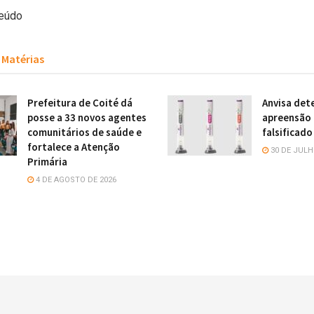
eúdo
Matérias
Prefeitura de Coité dá
Anvisa det
posse a 33 novos agentes
apreensão 
comunitários de saúde e
falsificad
fortalece a Atenção
30 DE JULH
Primária
4 DE AGOSTO DE 2026