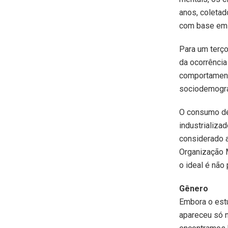
anos, coletad
com base em q
Para um terç
da ocorrênci
comportamento
sociodemográ
O consumo de 
industrializa
considerado a
Organização 
o ideal é não
Gênero
Embora o est
apareceu só n