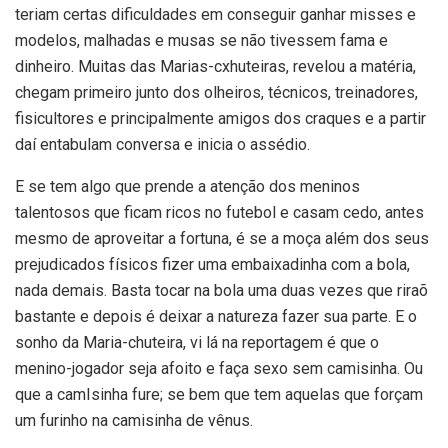
teriam certas dificuldades em conseguir ganhar misses e
modelos, malhadas e musas se não tivessem fama e
dinheiro. Muitas das Marias-cxhuteiras, revelou a matéria,
chegam primeiro junto dos olheiros, técnicos, treinadores,
fisicultores e principalmente amigos dos craques e a partir
daí entabulam conversa e inicia o assédio.
E se tem algo que prende a atenção dos meninos
talentosos que ficam ricos no futebol e casam cedo, antes
mesmo de aproveitar a fortuna, é se a moça além dos seus
prejudicados físicos fizer uma embaixadinha com a bola,
nada demais. Basta tocar na bola uma duas vezes que riraõ
bastante e depois é deixar a natureza fazer sua parte. E o
sonho da Maria-chuteira, vi lá na reportagem é que o
menino-jogador seja afoito e faça sexo sem camisinha. Ou
que a camIsinha fure; se bem que tem aquelas que forçam
um furinho na camisinha de vênus.