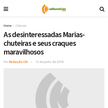
Home
Colunas
As desinteressadas Marias-
chuteiras e seus craques
maravilhosos
Por
Redação CN
12 de junho de 2018