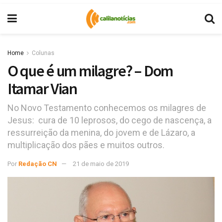
Home
Colunas
O que é um milagre? – Dom
Itamar Vian
No Novo Testamento conhecemos os milagres de
Jesus: cura de 10 leprosos, do cego de nascença, a
ressurreição da menina, do jovem e de Lázaro, a
multiplicação dos pães e muitos outros.
Por
Redação CN
21 de maio de 2019