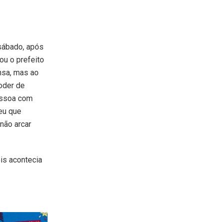
sábado, após
u o prefeito
nsa, mas ao
oder de
essoa com
eu que
não arcar
is acontecia
.