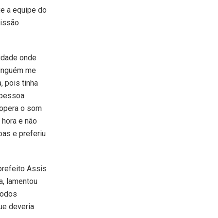
e a equipe do
missão
nidade onde
ninguém me
, pois tinha
 pessoa
 opera o som
 hora e não
oas e preferiu
prefeito Assis
a, lamentou
todos
ue deveria