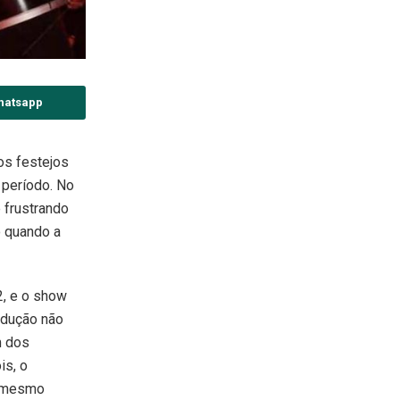
hatsapp
os festejos
 período. No
 frustrando
o quando a
2, e o show
odução não
m dos
is, o
o mesmo