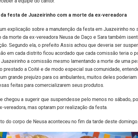
eceber a equipe do cantor.
da festa de Juazeirinho com a morte da ex-vereadora
um explicação sobre a manutenção da festa em Juazeirinho no 
o da morte da ex-vereadora Neusa de Daço e Sara também isento
ão. Segundo ela, o prefeito Assis achou que deveria ser suspe
são em cada distrito ficou acordado que cada comissão teria o p
 Juazeirinho a comissão mesmo lamentando a morte de uma p
ço prestado a Coité e de modo especial sua comunidade, entend
 um grande prejuízo para os ambulantes, muitos deles poderiam 
sas feitas para comercializarem seus produtos.
ue chegou a sugerir que suspendesse pelo menos no sábado, po
ex-vereadora, mas optaram por realização da festa.
to do corpo de Neusa aconteceu no fim da tarde deste domingo