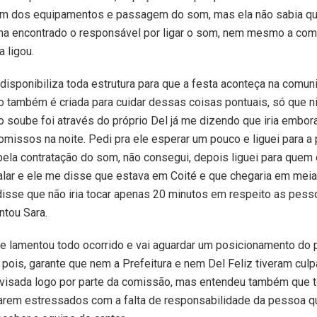
m dos equipamentos e passagem do som, mas ela não sabia qu
nha encontrado o responsável por ligar o som, nem mesmo a co
 ligou.
a disponibiliza toda estrutura para que a festa aconteça na comu
 também é criada para cuidar dessas coisas pontuais, só que 
o soube foi através do próprio Del já me dizendo que iria embora
missos na noite. Pedi pra ele esperar um pouco e liguei para a
ela contratação do som, não consegui, depois liguei para quem
alar e ele me disse que estava em Coité e que chegaria em meia
disse que não iria tocar apenas 20 minutos em respeito as pess
ntou Sara.
e lamentou todo ocorrido e vai aguardar um posicionamento do 
 pois, garante que nem a Prefeitura e nem Del Feliz tiveram culp
 avisada logo por parte da comissão, mas entendeu também que 
arem estressados com a falta de responsabilidade da pessoa q