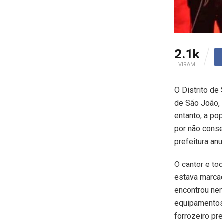
2.1k
VIRAM
O Distrito de
de São João, 
entanto, a po
por não conse
prefeitura anu
O cantor e to
estava marcad
encontrou ne
equipamentos,
forrozeiro p