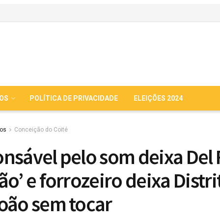
IOS
POLÍTICA DE PRIVACIDADE
ELEIÇÕES 2024
ios
Conceição do Coité
nsável pelo som deixa Del F
o’ e forrozeiro deixa Distri
oão sem tocar