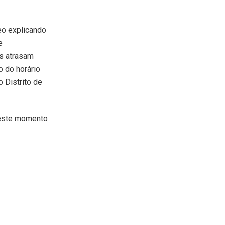
deo explicando
e
s atrasam
 do horário
 Distrito de
 este momento