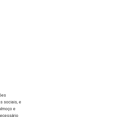
ções
s sociais, e
 almoço e
necessário