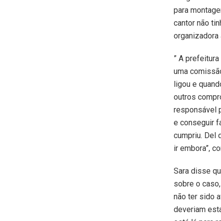
para montage
cantor não ti
organizadora a
” A prefeitur
uma comissão
ligou e quand
outros compro
responsável p
e conseguir f
cumpriu. Del 
ir embora”, co
Sara disse qu
sobre o caso,
não ter sido
deveriam est