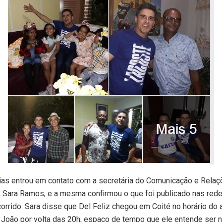
cias entrou em contato com a secretária do Comunicação e Rela
s, Sara Ramos, e a mesma confirmou o que foi publicado nas rede
orrido. Sara disse que Del Feliz chegou em Coité no horário do
 João por volta das 20h, espaço de tempo que ele entende ser 