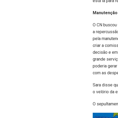
está lá para r
Manutenção 
O CN buscou 
a repercussã
pela manutenç
criar a comis
decisão e em
grande servi
poderia gerar
com as despe
Sara disse q
o velório da 
O sepultamen