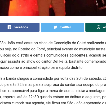
Facebook
Twittter
W
 São João está entre os cinco de Conceição do Coité realizando 
ou seja, no Roteiro do Forró, principal evento do município neste
pulação do distrito e demais comunidades adjacentes, acabou se
guir assistir ao show do cantor Del Feliz, bastante comemorad
nciou como a principal atração para aquele distrito.
da a banda chegou a comunidade por volta das 20h de sábado, 2
o para às 22h, mas para a surpresa do cantor sua equipe de pr
nhum responsável para ligar a mesa de som e iniciar a montage
 esperou até às 22h30 quando entram no ônibus e seguiram, po
recisava cumprir sua agenda, ele ficou em São João esperando 