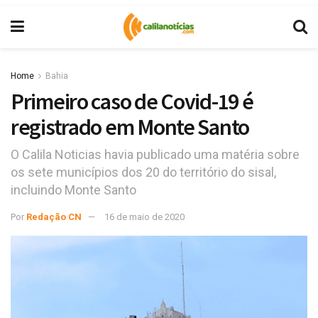
Home
Bahia
Primeiro caso de Covid-19 é
registrado em Monte Santo
O Calila Noticias havia publicado uma matéria sobre
os sete municípios dos 20 do território do sisal,
incluindo Monte Santo
Por
Redação CN
16 de maio de 2020