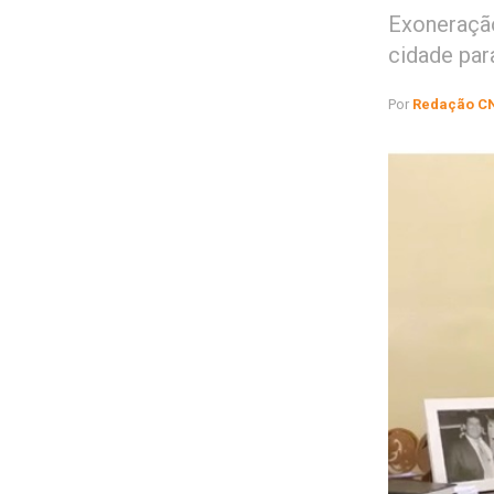
Exoneração
cidade pa
Por
Redação C