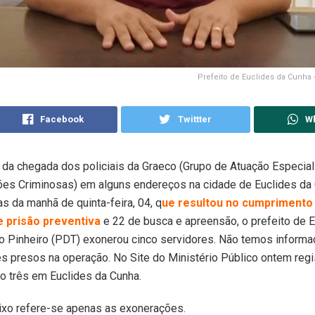
Prefeito de Euclides da Cunha 
Facebook
Twittter
W
 da chegada dos policiais da Graeco (Grupo de Atuação Especia
ões Criminosas) em alguns endereços na cidade de Euclides da
as da manhã de quinta-feira, 04, q
ue resultou no cumprimento
 prisão preventiva
e 22 de busca e apreensão, o prefeito de E
o Pinheiro (PDT) exonerou cinco servidores. Não temos informaç
s presos na operação. No Site do Ministério Público ontem regi
o três em Euclides da Cunha.
ixo refere-se apenas as exonerações.