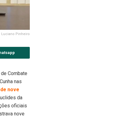
- Luciano Pinheiro
hatsapp
l de Combate
 Cunha nas
 de nove
uclides da
ões oficiais
strava nove