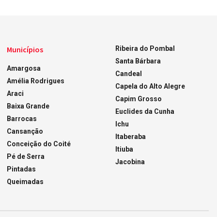
Municípios
Ribeira do Pombal
Santa Bárbara
Amargosa
Candeal
Amélia Rodrigues
Capela do Alto Alegre
Araci
Capim Grosso
Baixa Grande
Euclides da Cunha
Barrocas
Ichu
Cansanção
Itaberaba
Conceição do Coité
Itiuba
Pé de Serra
Jacobina
Pintadas
Queimadas