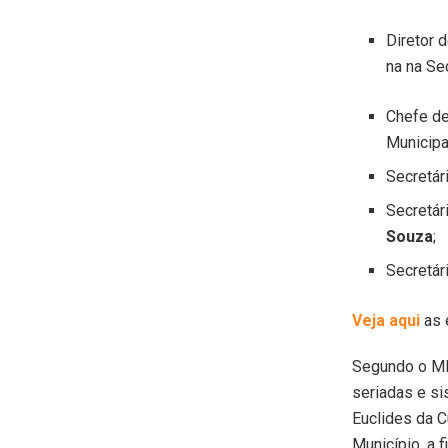
Diretor 
na na Se
Chefe de
Municipa
Secretár
Secretár
Souza
;
Secretár
Veja aqui
as 
Segundo o MP
seriadas e si
Euclides da C
Município, a 