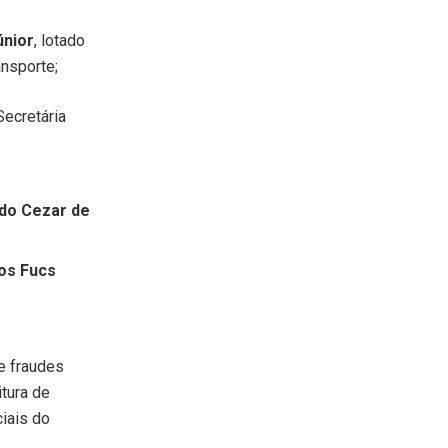
únior
, lotado
ansporte;
Secretária
ndo Cezar de
os Fucs
e fraudes
tura de
iais do