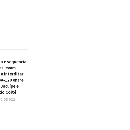
ra e sequência
es levam
a interditar
BA-120 entre
 Jacuípe e
do Coité
O DE 2026