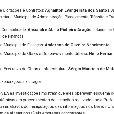
de Licitações e Contratos:
Agnailton Evangelista dos Santos J
cretaria Municipal de Administração, Planejamento, Trânsito e Tr
 Contabilidade:
Alexandre Abílio Pinheiro Aragão
, lotando na 
l de Finanças;
io Municipal de Finanças:
Anderson de Oliveira Nascimento
;
io Municipal de Obras e Desenvolvimento Urbano
: Hélio Ferna
io Executivo de Obras e Infraestrutura:
Sérgio Maurício de Mat
exonerações na íntegra
/BA as investigações mostram que eles operavam esquema d
stêmicas em procedimentos de licitações realizados pela Prefei
unha, através de manipulações das informações nos Diários Ofic
fim de afastar possíveis empresas concorrentes.