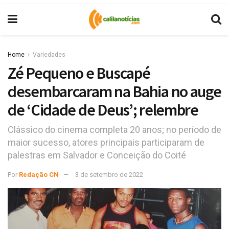
Home
Variedades
Zé Pequeno e Buscapé
desembarcaram na Bahia no auge
de ‘Cidade de Deus’; relembre
Clássico do cinema completa 20 anos; no período de
maior sucesso, atores principais participaram de
palestras em Salvador e Conceição do Coité
Por
Redação CN
3 de setembro de 2022