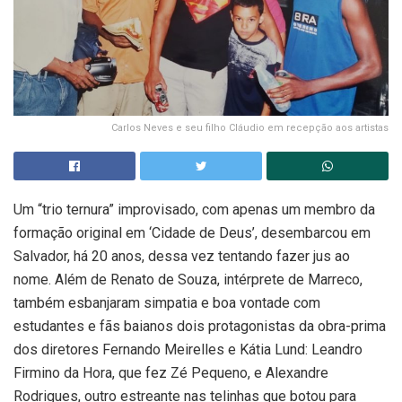
Carlos Neves e seu filho Cláudio em recepção aos artistas
Um “trio ternura” improvisado, com apenas um membro da
formação original em ‘Cidade de Deus’, desembarcou em
Salvador, há 20 anos, dessa vez tentando fazer jus ao
nome. Além de Renato de Souza, intérprete de Marreco,
também esbanjaram simpatia e boa vontade com
estudantes e fãs baianos dois protagonistas da obra-prima
dos diretores Fernando Meirelles e Kátia Lund: Leandro
Firmino da Hora, que fez Zé Pequeno, e Alexandre
Rodrigues, outro estreante nas telinhas que botou para