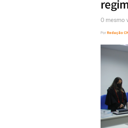
regim
O mesmo v
Por
Redação C