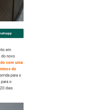
hatsapp
into em
a do novo
eado com uma
uninos do
orrida para o
 para o
 20 dias