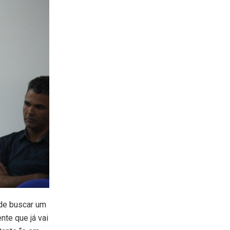
cima
ou
para
baixo
para
aumentar
ou
diminuir
o
volume.
de buscar um
nte que já vai