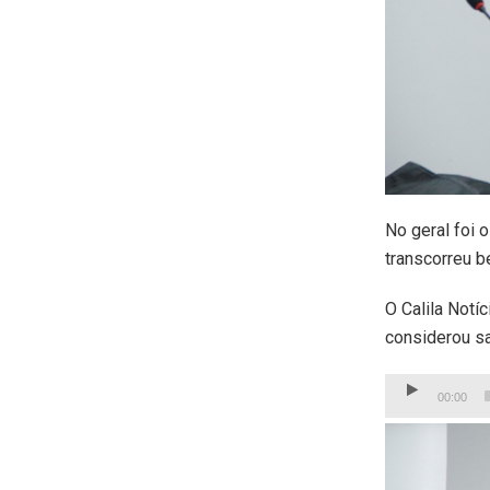
No geral foi o
transcorreu b
O Calila Notí
considerou sa
Tocador
00:00
de
áudio