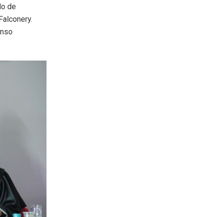
do de
Falconery.
onso