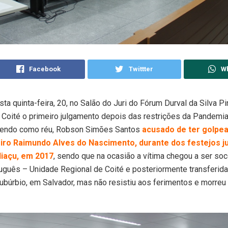
Facebook
Twittter
W
ta quinta-feira, 20, no Salão do Juri do Fórum Durval da Silva P
Coité o primeiro julgamento depois das restrições da Pandemi
 tendo como réu, Robson Simões Santos
acusado de ter golp
iro Raimundo Alves do Nascimento, durante dos festejos j
diaçu, em 2017
, sendo que na ocasião a vítima chegou a ser soc
uguês – Unidade Regional de Coité e posteriormente transferida
ubúrbio, em Salvador, mas não resistiu aos ferimentos e morreu