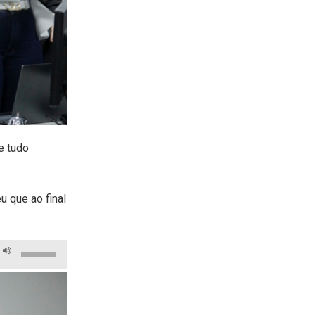
 e tudo
 que ao final
Use
as
setas
para