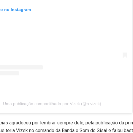
to no Instagram
Uma publicação compartilhada por Vizek (@a.vizek)
ícias agradeceu por lembrar sempre dele, pela publicação da pri
e teria Vizek no comando da Banda o Som do Sisal e falou bas