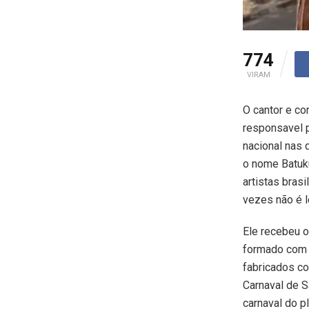
774
VIRAM
O cantor e co
responsavel 
nacional nas 
o nome Batuku
artistas bras
vezes não é 
Ele recebeu o
formado com a
fabricados co
Carnaval de S
carnaval do p