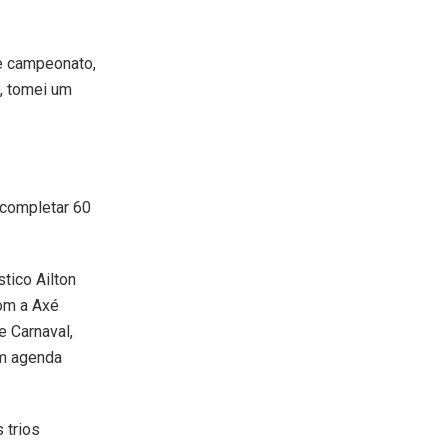
e campeonato,
, tomei um
 completar 60
stico Ailton
com a Axé
e Carnaval,
om agenda
 trios