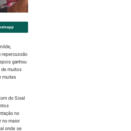
hatsapp
milde,
u repercussão
depois ganhou
e de muitos
e muitas
Som do Sisal
entos
entação no
r no maior
tal onde se