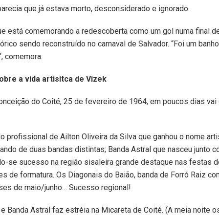
recia que já estava morto, desconsiderado e ignorado.
que está comemorando a redescoberta como um gol numa final d
rico sendo reconstruído no carnaval de Salvador. “Foi um banho
”, comemora.
obre a vida artisitca de Vizek
ceição do Coité, 25 de fevereiro de 1964, em poucos dias vai
io profissional de Ailton Oliveira da Silva que ganhou o nome arti
pando de duas bandas distintas; Banda Astral que nasceu junto 
o-se sucesso na região sisaleira grande destaque nas festas d
les de formatura. Os Diagonais do Baião, banda de Forró Raiz c
ses de maio/junho… Sucesso regional!
e Banda Astral faz estréia na Micareta de Coité. (A meia noite os