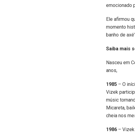
emocionado pa
Ele afirmou 
momento histó
banho de axé
Saiba mais s
Nasceu em Con
anos,
1985
– O iníc
Vizek partici
músic tornand
Micareta, bai
cheia nos me
1986
– Vizek 