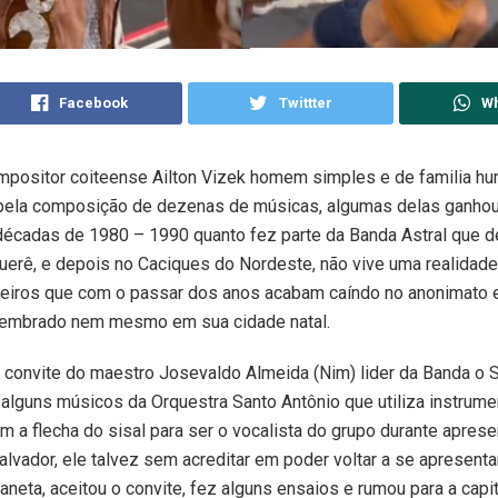
Facebook
Twittter
W
mpositor coiteense Ailton Vizek homem simples e de familia hu
pela composição de dezenas de músicas, algumas delas ganho
décadas de 1980 – 1990 quanto fez parte da Banda Astral que 
erê, e depois no Caciques do Nordeste, não vive uma realidad
ileiros que com o passar dos anos acabam caíndo no anonimato 
lembrado nem mesmo em sua cidade natal.
 convite do maestro Josevaldo Almeida (Nim) lider da Banda o 
lguns músicos da Orquestra Santo Antônio que utiliza instrum
m a flecha do sisal para ser o vocalista do grupo durante apres
alvador, ele talvez sem acreditar em poder voltar a se apresenta
laneta, aceitou o convite, fez alguns ensaios e rumou para a capi