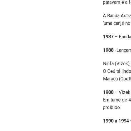
paravam e a f
A Banda Astra
‘uma canja’ n
1987
– Banda
1988
-Lançam
Ninfa (Vizek),
O Ceú tá lindo
Maracá (Coel
1988
– Vizek 
Em turnê de 4
proibido.
1990 a 1994