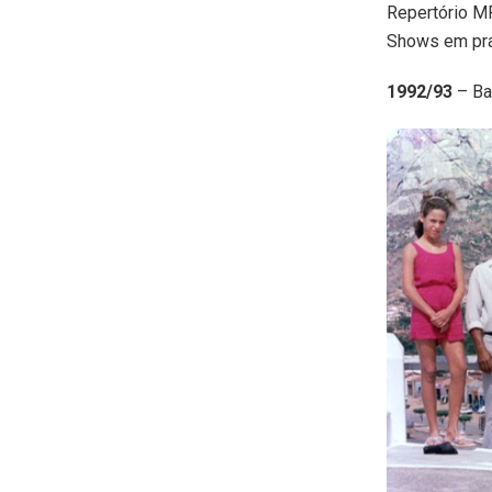
Repertório M
Shows em praç
1992/93
– Ba