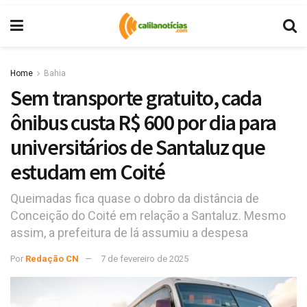
Home
Bahia
Sem transporte gratuito, cada
ônibus custa R$ 600 por dia para
universitários de Santaluz que
estudam em Coité
Queimadas fica quase o dobro da distância de
Conceição do Coité em relação a Santaluz. Mesmo
assim, a prefeitura de lá assumiu a despesa
Por
Redação CN
7 de fevereiro de 2025